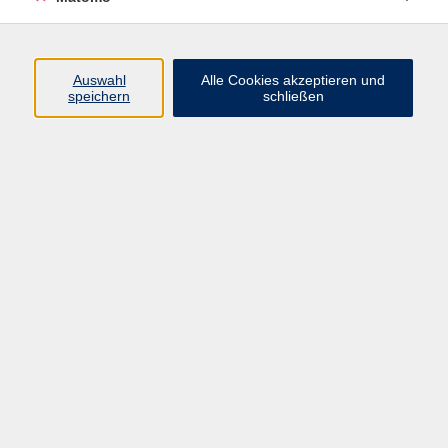
Kurse nach Themen
Entspannung und Körpererfahrung
10
Bewegung und Körpererfahrung
11
Auswahl
Alle Cookies akzeptieren und
speichern
schließen
Fitness
5
Reha-Kurse
1
Selina Treuter
Gesundheit
09561 8825-42
selina.treuter@vhs-coburg.de
Ergebnisse filtern
Wirbelsäulengymnastik