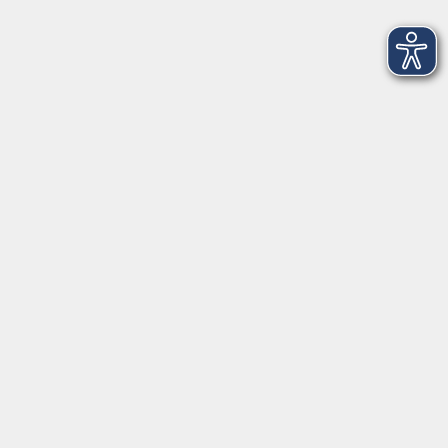
Widerruf
Programm
Gesellschaft
Beruf + IT
Sprachen
Gesundheit
Kultur
Junge vhs
im Landkreis ...
Inhalte
Aktuelles