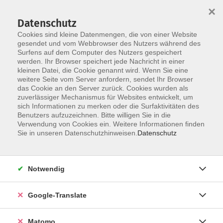
×
Datenschutz
Cookies sind kleine Datenmengen, die von einer Website
gesendet und vom Webbrowser des Nutzers während des
Surfens auf dem Computer des Nutzers gespeichert
Skip to main content
werden. Ihr Browser speichert jede Nachricht in einer
kleinen Datei, die Cookie genannt wird. Wenn Sie eine
Gesundheit
weitere Seite vom Server anfordern, sendet Ihr Browser
das Cookie an den Server zurück. Cookies wurden als
zuverlässiger Mechanismus für Websites entwickelt, um
sich Informationen zu merken oder die Surfaktivitäten des
Benutzers aufzuzeichnen. Bitte willigen Sie in die
Verwendung von Cookies ein. Weitere Informationen finden
Sie in unseren Datenschutzhinweisen.
Datenschutz
27 Kurse
Notwendig
Körperliches und psychisches Wohlbefinden sind
entscheidende Voraussetzungen, um die
Herausforderungen im Beruf und im Privatleben
Google-Translate
erfolgreich bewältigen zu können.
Matomo