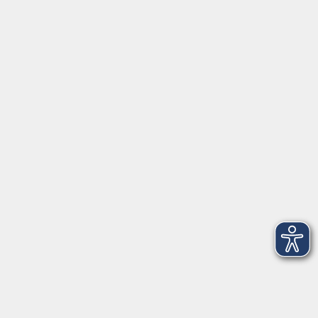
Beruf + IT
Sprachen
Gesundheit
Kultur
Junge vhs
im Landkreis ...
Inhalte
Aktuelles
Über uns
Kontakt