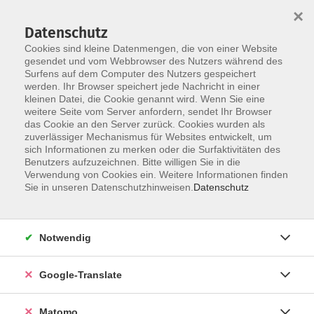
×
Datenschutz
Cookies sind kleine Datenmengen, die von einer Website
gesendet und vom Webbrowser des Nutzers während des
Surfens auf dem Computer des Nutzers gespeichert
Skip to main content
You are here:
werden. Ihr Browser speichert jede Nachricht in einer
Programm
im Landkreis ...
Weitramsdorf
kleinen Datei, die Cookie genannt wird. Wenn Sie eine
weitere Seite vom Server anfordern, sendet Ihr Browser
das Cookie an den Server zurück. Cookies wurden als
zuverlässiger Mechanismus für Websites entwickelt, um
sich Informationen zu merken oder die Surfaktivitäten des
Kurse in Weitramsdorf
Benutzers aufzuzeichnen. Bitte willigen Sie in die
Verwendung von Cookies ein. Weitere Informationen finden
Sie in unseren Datenschutzhinweisen.
Datenschutz
Ergebnisse filtern
Notwendig
Cocktailkerzen gießen - Duftkerzen mit
Winterlaune -
Google-Translate
Di. 29.09.2026 17:30
Weitramsdorf
Matomo