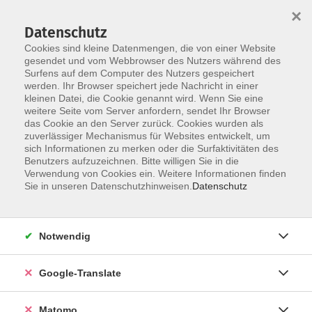
×
Datenschutz
Cookies sind kleine Datenmengen, die von einer Website
gesendet und vom Webbrowser des Nutzers während des
Surfens auf dem Computer des Nutzers gespeichert
Skip to main content
You are here:
werden. Ihr Browser speichert jede Nachricht in einer
Merkzettel
kleinen Datei, die Cookie genannt wird. Wenn Sie eine
weitere Seite vom Server anfordern, sendet Ihr Browser
das Cookie an den Server zurück. Cookies wurden als
zuverlässiger Mechanismus für Websites entwickelt, um
Lädt...
sich Informationen zu merken oder die Surfaktivitäten des
Das Widget wird geladen...
Benutzers aufzuzeichnen. Bitte willigen Sie in die
Verwendung von Cookies ein. Weitere Informationen finden
Sie in unseren Datenschutzhinweisen.
Datenschutz
Impressum
Notwendig
Datenschutzerklärung
AGB/Widerrufsbelehrung
Google-Translate
Barrierefreiheitserklärung
Widerruf
Matomo