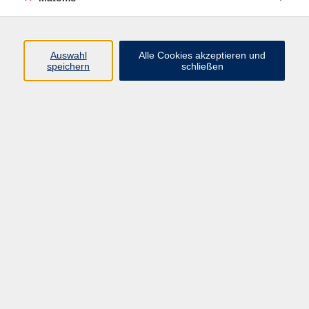
Programm
Auswahl
Alle Cookies akzeptieren und
speichern
schließen
Gesellschaft
Beruf + IT
Sprachen
Gesundheit
Kultur
Junge vhs
im Landkreis ...
Inhalte
Aktuelles