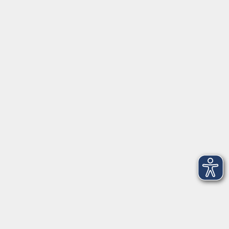
Über uns
Kontakt
VHS Coburg Stadt und Land
Löwenstrasse 15
96450 Coburg
info@vhs-coburg.de
Tel: 09561 8825-0
Öffnungszeiten
Montag bis Donnerstag: