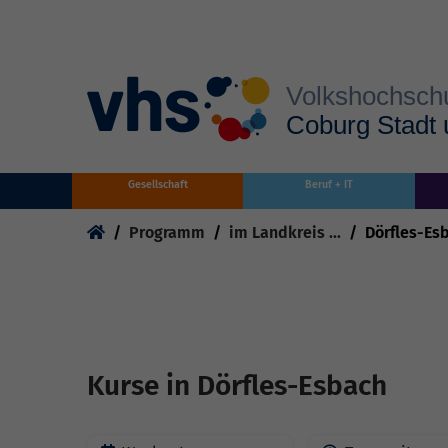
Skip to main content
Gesellschaft
Beruf + IT
You are here:
Programm
im Landkreis ...
Dörfles-Es
Kurse in Dörfles-Esbach