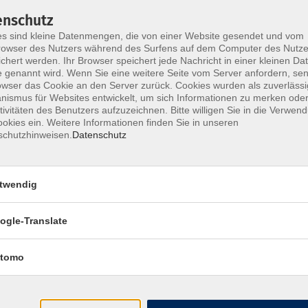
nach Vereinbarung
Singen
enschutz
s sind kleine Datenmengen, die von einer Website gesendet und vom
owser des Nutzers während des Surfens auf dem Computer des Nutze
chert werden. Ihr Browser speichert jede Nachricht in einer kleinen Dat
nach Vereinbarung
 genannt wird. Wenn Sie eine weitere Seite vom Server anfordern, se
Singen
owser das Cookie an den Server zurück. Cookies wurden als zuverlässi
ismus für Websites entwickelt, um sich Informationen zu merken oder
tivitäten des Benutzers aufzuzeichnen. Bitte willigen Sie in die Verwen
okies ein. Weitere Informationen finden Sie in unseren
nach Vereinbarung
tene
schutzhinweisen.
Datenschutz
twendig
nach Vereinbarung
tene
ogle-Translate
nach Vereinbarung
tene - ab 6 Jahren
tomo
nach Vereinbarung
tene - ab 6 Jahren