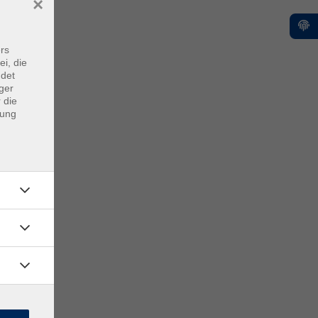
×
rs
ei, die
ndet
ger
 die
dung