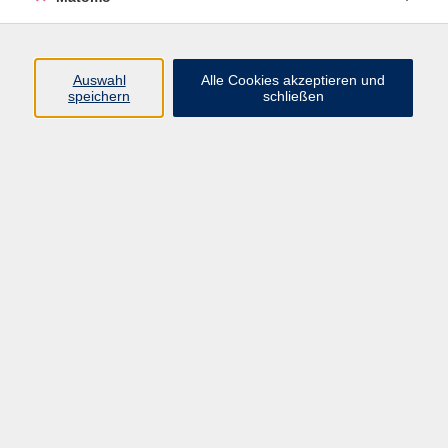
Beruf + IT
Sprachen
Gesundheit
Auswahl
Alle Cookies akzeptieren und
speichern
schließen
Kultur
Junge vhs
im Landkreis ...
Inhalte
Aktuelles
Über uns
Kontakt