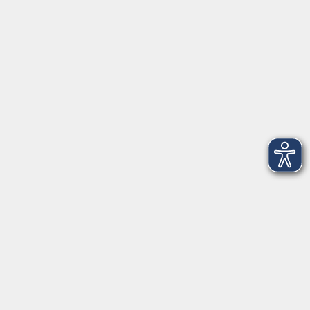
VHS Coburg Stadt und Land
Löwenstrasse 15
96450 Coburg
info@vhs-coburg.de
Tel: 09561 8825-0
Öffnungszeiten
Montag bis Donnerstag:
8–13 Uhr und 13:30–17 Uhr
Freitag:
8–13 Uhr