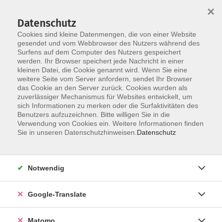
×
Datenschutz
Cookies sind kleine Datenmengen, die von einer Website
gesendet und vom Webbrowser des Nutzers während des
Surfens auf dem Computer des Nutzers gespeichert
Skip to main content
werden. Ihr Browser speichert jede Nachricht in einer
Der Kurs konnte nicht gefunden werden.
kleinen Datei, die Cookie genannt wird. Wenn Sie eine
weitere Seite vom Server anfordern, sendet Ihr Browser
das Cookie an den Server zurück. Cookies wurden als
zuverlässiger Mechanismus für Websites entwickelt, um
Impressum
sich Informationen zu merken oder die Surfaktivitäten des
Datenschutzerklärung
Benutzers aufzuzeichnen. Bitte willigen Sie in die
Verwendung von Cookies ein. Weitere Informationen finden
AGB/Widerrufsbelehrung
Sie in unseren Datenschutzhinweisen.
Datenschutz
Barrierefreiheitserklärung
Widerruf
Notwendig
Programm
Google-Translate
Gesellschaft
Matomo