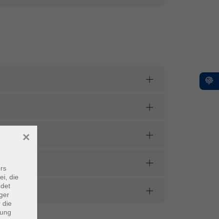
×
rs
ei, die
ndet
ger
 die
dung