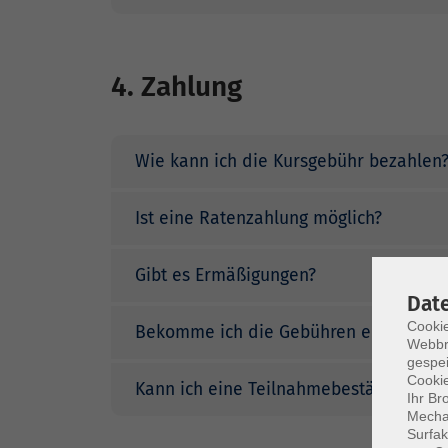
4. Zahlung
Wie kann ich die Kursgebühr bezahlen
Ist eine Ratenzahlung möglich?
Gibt es Ermäßigungen?
Dat
Cookie
Bekomme ich die Gebühren erstattet, fal
Webbr
gespei
Cookie
Kann ich eine Teilnahmebestätigung er
Ihr Br
Mechan
Surfak