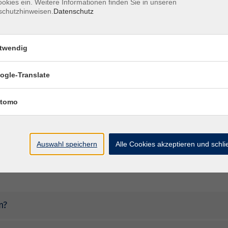
okies ein. Weitere Informationen finden Sie in unseren
schutzhinweisen.
Datenschutz
twendig
debestätigung?
ogle-Translate
her oder anderes Material kaufen?
tomo
gefunden.
Auswahl speichern
Alle Cookies akzeptieren und schl
n?