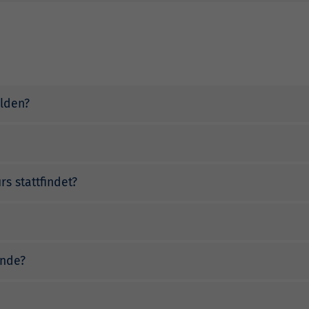
elden?
rs stattfindet?
unde?