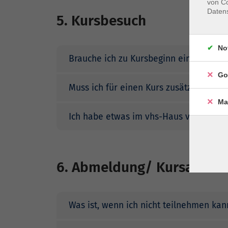
von Co
Daten
5. Kursbesuch
No
Brauche ich zu Kursbeginn eine Anmel
Go
Muss ich für einen Kurs zusätzlich Büc
Ma
Ich habe etwas im vhs-Haus verloren/
6. Abmeldung/ Kursausfall
Was ist, wenn ich nicht teilnehmen kan