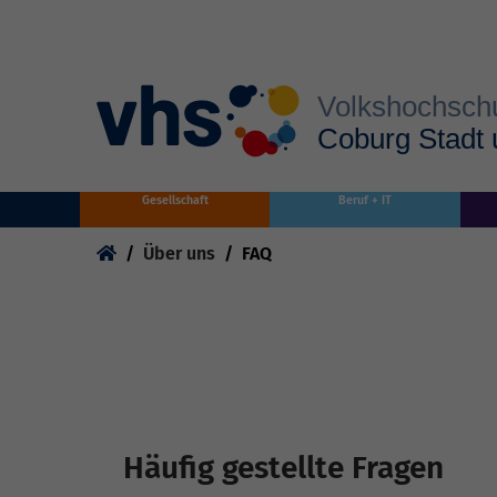
Skip to main content
Gesellschaft
Beruf + IT
You are here:
Über uns
FAQ
Häufig gestellte Fragen