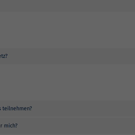
etz?
s teilnehmen?
ür mich?