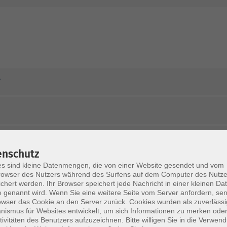
?
enschutz
s sind kleine Datenmengen, die von einer Website gesendet und vom
ls ein Kurs ausfällt?
owser des Nutzers während des Surfens auf dem Computer des Nutze
chert werden. Ihr Browser speichert jede Nachricht in einer kleinen Dat
 genannt wird. Wenn Sie eine weitere Seite vom Server anfordern, se
halten?
owser das Cookie an den Server zurück. Cookies wurden als zuverlässi
ismus für Websites entwickelt, um sich Informationen zu merken oder
tivitäten des Benutzers aufzuzeichnen. Bitte willigen Sie in die Verwen