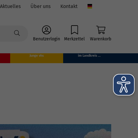
Aktuelles
Über uns
Kontakt
Language
Benutzerlogin
Merkzettel
Warenkorb
Junge vhs
im Landkreis ...