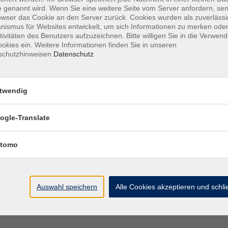
 genannt wird. Wenn Sie eine weitere Seite vom Server anfordern, se
owser das Cookie an den Server zurück. Cookies wurden als zuverlässi
ismus für Websites entwickelt, um sich Informationen zu merken oder
tivitäten des Benutzers aufzuzeichnen. Bitte willigen Sie in die Verwen
okies ein. Weitere Informationen finden Sie in unseren
schutzhinweisen.
Datenschutz
erfunktion auf der Startseite.
rstyp, Zeiten und Orten zu filtern.
twendig
ogle-Translate
tomo
len
Auswahl speichern
Alle Cookies akzeptieren und schl
r Geschäftsstelle der vhs Coburg. In Stadt und Landkreis li