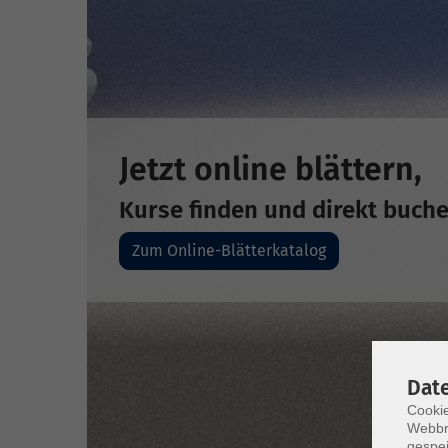
Jetzt online blättern,
Kurse finden und direkt buch
Zum Online-Blätterkatalog
Dat
Cookie
Webbr
gespei