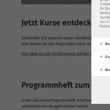
Cookie
Ihr Br
Mechan
Surfak
Jetzt Kurse entdecken
von Co
Daten
Entdecken Sie unseren neuen Kurskompass mit Filt
Hier haben sie die Möglichkeit nach Interessen, Ku
No
Hier geht es zum Kurskompass auf der Startseite.
Go
Ma
Programmheft zum Abho
Unser aktuelles Programmheft erhalten Sie in de
verschiedenen Ausgabestellen bereit.