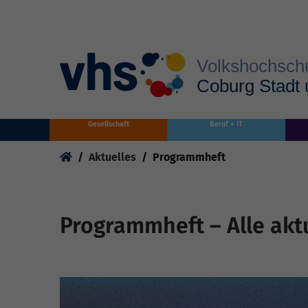
Skip to main content
Gesellschaft
Beruf + IT
You are here:
Aktuelles
Programmheft
Programmheft – Alle akt