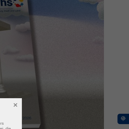
×
rs
ei, die