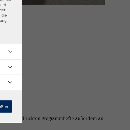
ndet
ger
 die
dung
ießen
egen unsere gedruckten Programmhefte außerdem an