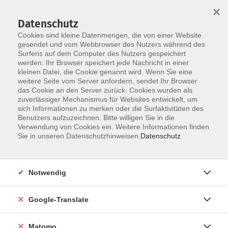
×
Datenschutz
Cookies sind kleine Datenmengen, die von einer Website
gesendet und vom Webbrowser des Nutzers während des
Surfens auf dem Computer des Nutzers gespeichert
Skip to main content
werden. Ihr Browser speichert jede Nachricht in einer
Der Kurs konnte nicht gefunden werden.
kleinen Datei, die Cookie genannt wird. Wenn Sie eine
weitere Seite vom Server anfordern, sendet Ihr Browser
das Cookie an den Server zurück. Cookies wurden als
zuverlässiger Mechanismus für Websites entwickelt, um
Impressum
sich Informationen zu merken oder die Surfaktivitäten des
Datenschutzerklärung
Benutzers aufzuzeichnen. Bitte willigen Sie in die
Verwendung von Cookies ein. Weitere Informationen finden
AGB/Widerrufsbelehrung
Sie in unseren Datenschutzhinweisen.
Datenschutz
Barrierefreiheitserklärung
Widerruf
Notwendig
Programm
Google-Translate
Gesellschaft
Matomo