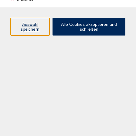
Beruf + IT
Sprachen
Gesundheit
Auswahl
Alle Cookies akzeptieren und
speichern
schließen
Kultur
Junge vhs
im Landkreis ...
Inhalte
Aktuelles
Über uns
Kontakt