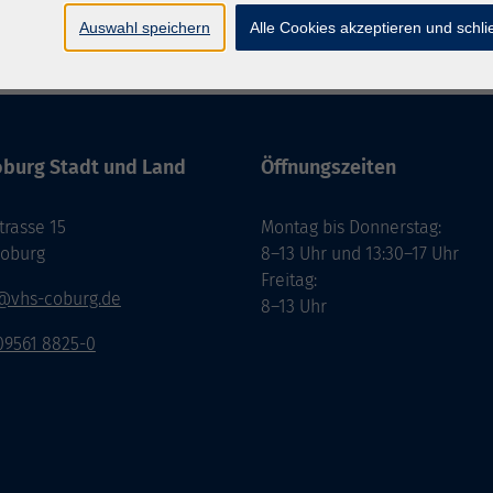
Auswahl speichern
Alle Cookies akzeptieren und schl
Impressum
Datenschutzerklärung
AGB/Widerru
burg Stadt und Land
Öffnungszeiten
rasse 15
Montag bis Donnerstag:
Coburg
8–13 Uhr und 13:30–17 Uhr
Freitag:
@vhs-coburg.de
8–13 Uhr
 09561 8825-0