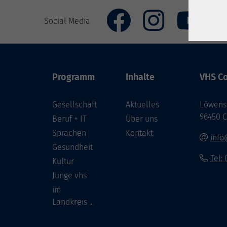
Social Media
Programm
Inhalte
VHS Co
Gesellschaft
Aktuelles
Löwenst
96450 
Beruf + IT
Über uns
Sprachen
Kontakt
info
Gesundheit
Tel:
Kultur
Junge vhs
im
Landkreis ...