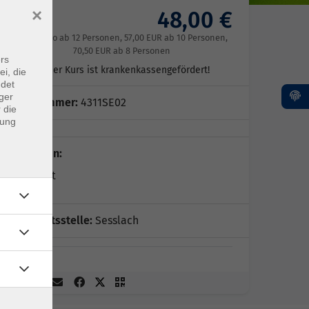
×
48,00 €
Gebühr
48.00 Euro ab 12 Personen, 57,00 EUR ab 10 Personen,
70,50 EUR ab 8 Personen
rs
Dieser Kurs ist krankenkassengefördert!
ei, die
ndet
ger
Kursnummer:
4311SE02
 die
dung
Dozent*in:
Fachkraft
Geschäftsstelle:
Sesslach