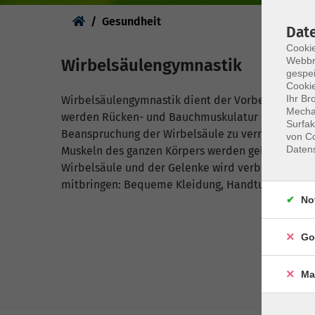
Sie sind hier:
Gesundheit
Dat
Cookie
Webbr
Wirbelsäulengymnastik
gespei
Cookie
Ihr Br
Wirbelsäulengymnastik dient der Vorbeugung vo
Mechan
werden Rücken- und Bauchmuskulatur sowie Obers
Surfak
Beanspruchung der Wirbelsäule zu verringern und 
von Co
Daten
Muskeln des ganzen Körpers werden gelockert und
Wirbelsäule und der Gelenke wird verbessert und 
mitbringen: Bequeme Kleidung, Handtuch, kleines 
No
Go
Ma