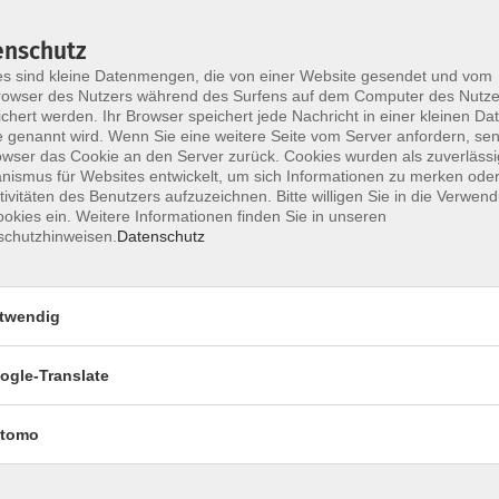
enschutz
s sind kleine Datenmengen, die von einer Website gesendet und vom
owser des Nutzers während des Surfens auf dem Computer des Nutze
chert werden. Ihr Browser speichert jede Nachricht in einer kleinen Dat
 genannt wird. Wenn Sie eine weitere Seite vom Server anfordern, se
owser das Cookie an den Server zurück. Cookies wurden als zuverlässi
n Rückenbeschwerden. Durch spezielle Übungen
ismus für Websites entwickelt, um sich Informationen zu merken oder
chenkel- und Pomuskulatur gekräftigt, um die
tivitäten des Benutzers aufzuzeichnen. Bitte willigen Sie in die Verwen
die einzelnen Wirbelkörper zu entlasten. Verkürzte
okies ein. Weitere Informationen finden Sie in unseren
schutzhinweisen.
Datenschutz
 vorsichtig gedehnt. Die Beweglichkeit der
das körperliche Wohlbefinden gestärkt. Bitte
Kissen und evtl. Unterlage.
twendig
ogle-Translate
tomo