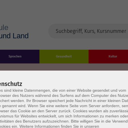
Sprachen
Gesundheit
Kultur
enschutz
s sind kleine Datenmengen, die von einer Website gesendet und vom
Impressum
Datenschutzerklärung
AGB/Widerru
owser des Nutzers während des Surfens auf dem Computer des Nutze
chert werden. Ihr Browser speichert jede Nachricht in einer kleinen Dat
 genannt wird. Wenn Sie eine weitere Seite vom Server anfordern, se
owser das Cookie an den Server zurück. Cookies wurden als zuverlässi
ismus für Websites entwickelt, um sich Informationen zu merken oder
tivitäten des Benutzers aufzuzeichnen. Bitte willigen Sie in die Verwen
okies ein. Weitere Informationen finden Sie in unseren
burg Stadt und Land
Öffnungszeiten