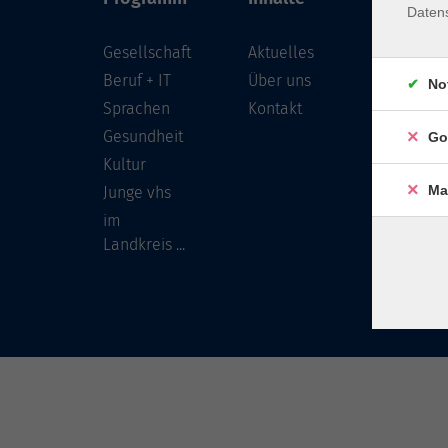
Daten
Gesellschaft
Aktuelles
Löwenst
96450 
Beruf + IT
Über uns
No
Sprachen
Kontakt
info
Gesundheit
Go
Tel:
Kultur
Ma
Junge vhs
im
Landkreis ...