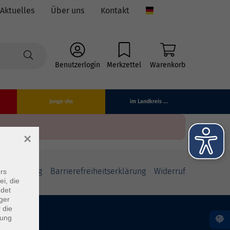
Aktuelles
Über uns
Kontakt
Language
Benutzerlogin
Merkzettel
Warenkorb
Junge vhs
im Landkreis ...
×
fsbelehrung
Barrierefreiheitserklärung
Widerruf
rs
ei, die
ndet
ger
 die
dung