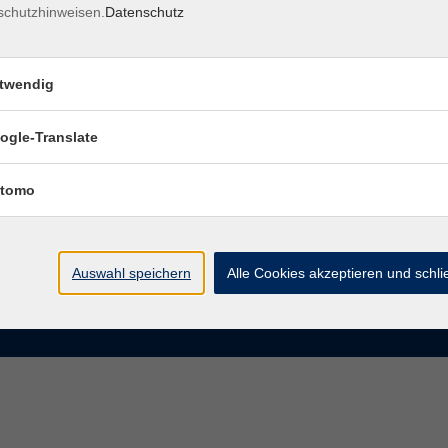
schutzhinweisen.
Datenschutz
rasse 15
Montag bis Donnerstag:
Coburg
8–13 Uhr und 13:30–17 Uhr
twendig
Freitag:
@vhs-coburg.de
8–13 Uhr
ogle-Translate
 09561 8825-0
tomo
Auswahl speichern
Alle Cookies akzeptieren und schl