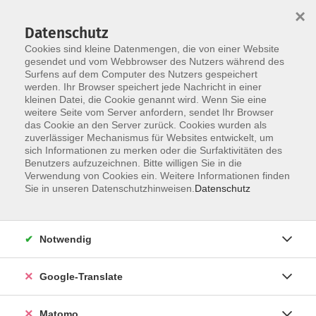
×
Datenschutz
Cookies sind kleine Datenmengen, die von einer Website
gesendet und vom Webbrowser des Nutzers während des
Surfens auf dem Computer des Nutzers gespeichert
Skip to main content
werden. Ihr Browser speichert jede Nachricht in einer
Der Kurs konnte nicht gefunden werden.
kleinen Datei, die Cookie genannt wird. Wenn Sie eine
weitere Seite vom Server anfordern, sendet Ihr Browser
das Cookie an den Server zurück. Cookies wurden als
zuverlässiger Mechanismus für Websites entwickelt, um
Impressum
sich Informationen zu merken oder die Surfaktivitäten des
Datenschutzerklärung
Benutzers aufzuzeichnen. Bitte willigen Sie in die
Verwendung von Cookies ein. Weitere Informationen finden
AGB/Widerrufsbelehrung
Sie in unseren Datenschutzhinweisen.
Datenschutz
Barrierefreiheitserklärung
Widerruf
Notwendig
Programm
Google-Translate
Gesellschaft
Matomo