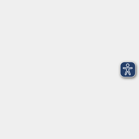
VHS Coburg Stadt und Land
Löwenstrasse 15
96450 Coburg
info@vhs-coburg.de
Tel: 09561 8825-0
Öffnungszeiten
Montag bis Donnerstag:
8–13 Uhr und 13:30–17 Uhr
Freitag:
8–13 Uhr