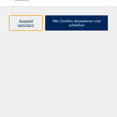
Beruf + IT
Sprachen
Gesundheit
Auswahl
Alle Cookies akzeptieren und
speichern
schließen
Kultur
Junge vhs
im Landkreis ...
Inhalte
Aktuelles
Über uns
Kontakt