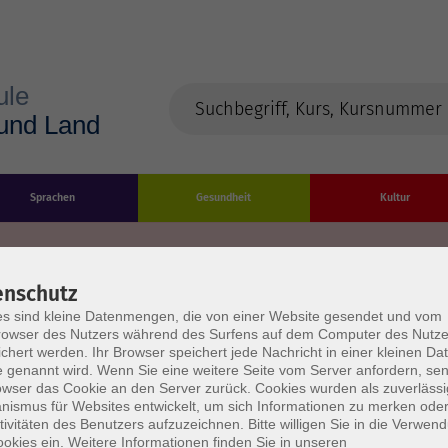
Sprachen
Gesundheit
Kultur
enschutz
s sind kleine Datenmengen, die von einer Website gesendet und vom
Impressum
Datenschutzerklärung
AGB/Widerru
owser des Nutzers während des Surfens auf dem Computer des Nutze
chert werden. Ihr Browser speichert jede Nachricht in einer kleinen Dat
 genannt wird. Wenn Sie eine weitere Seite vom Server anfordern, se
owser das Cookie an den Server zurück. Cookies wurden als zuverlässi
ismus für Websites entwickelt, um sich Informationen zu merken oder
tivitäten des Benutzers aufzuzeichnen. Bitte willigen Sie in die Verwen
okies ein. Weitere Informationen finden Sie in unseren
burg Stadt und Land
Öffnungszeiten