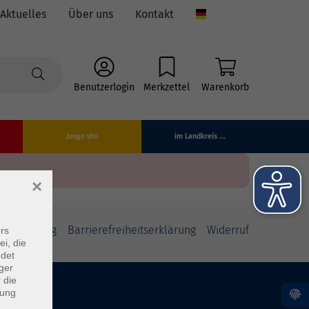
Aktuelles
Über uns
Kontakt
Language
Benutzerlogin
Merkzettel
Warenkorb
Junge vhs
im Landkreis ...
×
fsbelehrung
Barrierefreiheitserklärung
Widerruf
rs
ei, die
ndet
ger
 die
dung