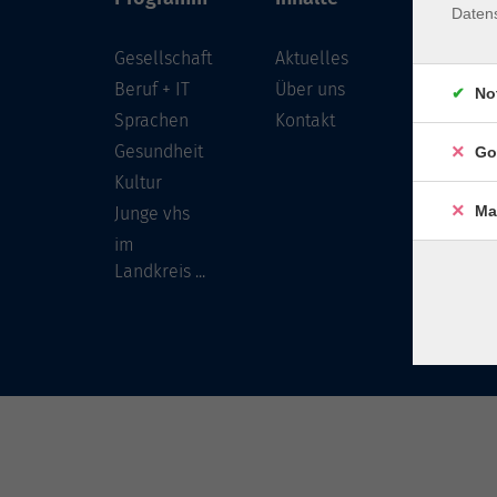
Daten
Gesellschaft
Aktuelles
Löwenst
96450 
Beruf + IT
Über uns
No
Sprachen
Kontakt
info
Gesundheit
Go
Tel:
Kultur
Ma
Junge vhs
im
Landkreis ...