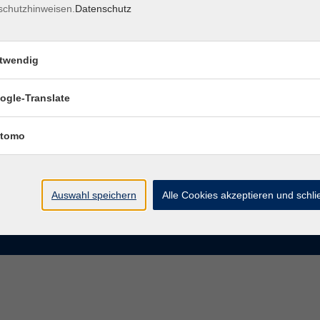
schutzhinweisen.
Datenschutz
rasse 15
Montag bis Donnerstag:
Coburg
8–13 Uhr und 13:30–17 Uhr
twendig
Freitag:
@vhs-coburg.de
8–13 Uhr
ogle-Translate
 09561 8825-0
tomo
Auswahl speichern
Alle Cookies akzeptieren und schl