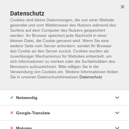
×
Datenschutz
Cookies sind kleine Datenmengen, die von einer Website
gesendet und vom Webbrowser des Nutzers während des
Surfens auf dem Computer des Nutzers gespeichert
Skip to main content
You are here:
werden. Ihr Browser speichert jede Nachricht in einer
Über uns
Dozenten
kleinen Datei, die Cookie genannt wird. Wenn Sie eine
weitere Seite vom Server anfordern, sendet Ihr Browser
das Cookie an den Server zurück. Cookies wurden als
Dozenten
zuverlässiger Mechanismus für Websites entwickelt, um
sich Informationen zu merken oder die Surfaktivitäten des
Benutzers aufzuzeichnen. Bitte willigen Sie in die
Verwendung von Cookies ein. Weitere Informationen finden
Der Dozent konnte leider nicht gefunden
Sie in unseren Datenschutzhinweisen.
Datenschutz
werden
Notwendig
Google-Translate
Impressum
Datenschutzerklärung
Matomo