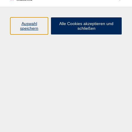
AGB/Widerrufsbelehrung
Barrierefreiheitserklärung
Widerruf
Auswahl
Alle Cookies akzeptieren und
speichern
schließen
Programm
Gesellschaft
Beruf + IT
Sprachen
Gesundheit
Kultur
Junge vhs
im Landkreis ...
Inhalte