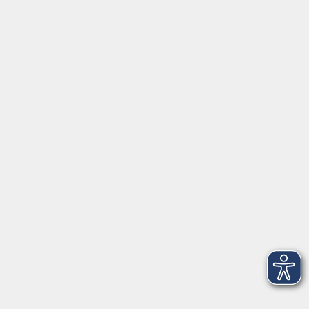
Aktuelles
Über uns
Kontakt
VHS Coburg Stadt und Land
Löwenstrasse 15
96450 Coburg
info@vhs-coburg.de
Tel: 09561 8825-0
Öffnungszeiten