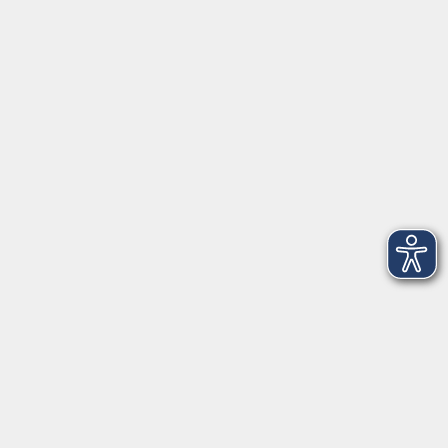
Aktuelles
Über uns
Kontakt
VHS Coburg Stadt und Land
Löwenstrasse 15
96450 Coburg
info@vhs-coburg.de
Tel: 09561 8825-0
Öffnungszeiten