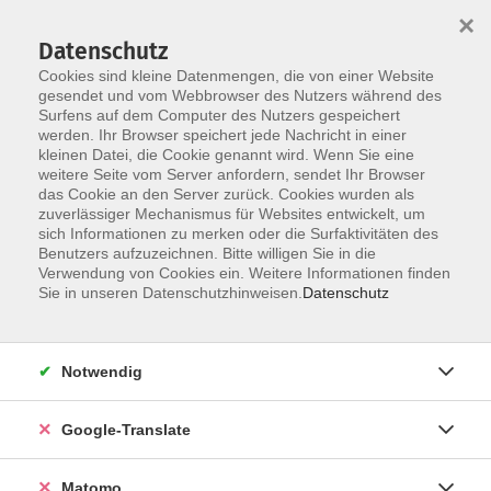
×
Datenschutz
Cookies sind kleine Datenmengen, die von einer Website
gesendet und vom Webbrowser des Nutzers während des
Surfens auf dem Computer des Nutzers gespeichert
Skip to main content
werden. Ihr Browser speichert jede Nachricht in einer
kleinen Datei, die Cookie genannt wird. Wenn Sie eine
weitere Seite vom Server anfordern, sendet Ihr Browser
das Cookie an den Server zurück. Cookies wurden als
zuverlässiger Mechanismus für Websites entwickelt, um
sich Informationen zu merken oder die Surfaktivitäten des
Benutzers aufzuzeichnen. Bitte willigen Sie in die
Verwendung von Cookies ein. Weitere Informationen finden
Sie sind hier:
Sie in unseren Datenschutzhinweisen.
Datenschutz
Spezial
Magische Kunststücke aus der Zauberschule - ab 8
Notwendig
Jahren
- Bildung auf Bestellung -
Google-Translate
Naturwissenschaftliche Zaubereien wie zum Beispiel ein
Matomo