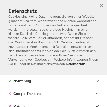
×
Datenschutz
Cookies sind kleine Datenmengen, die von einer Website
gesendet und vom Webbrowser des Nutzers während des
Surfens auf dem Computer des Nutzers gespeichert
Skip to main content
You are here:
werden. Ihr Browser speichert jede Nachricht in einer
Über uns
Dozenten
kleinen Datei, die Cookie genannt wird. Wenn Sie eine
weitere Seite vom Server anfordern, sendet Ihr Browser
das Cookie an den Server zurück. Cookies wurden als
Dozenten
zuverlässiger Mechanismus für Websites entwickelt, um
sich Informationen zu merken oder die Surfaktivitäten des
Benutzers aufzuzeichnen. Bitte willigen Sie in die
Verwendung von Cookies ein. Weitere Informationen finden
Brachmann, Regina
Sie in unseren Datenschutzhinweisen.
Datenschutz
Hüttner, Assistentin, Dr.
Helga
Notwendig
Ich bin promovierte Diplom-
Chemikerin und möchte die
Google-Translate
Begeisterung für die Chemie bzw.
allgemein für die
Naturwissenschaften an junge
Matomo