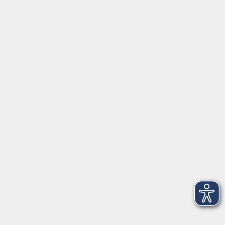
Beruf + IT
Sprachen
Gesundheit
Kultur
Junge vhs
im Landkreis ...
Inhalte
Aktuelles
Über uns
Kontakt
VHS Coburg Stadt und Land