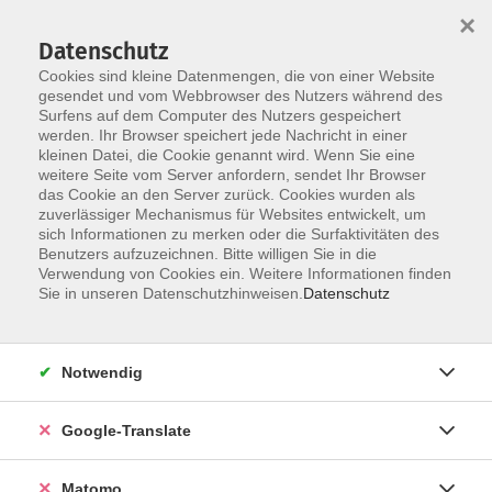
×
Datenschutz
Cookies sind kleine Datenmengen, die von einer Website
gesendet und vom Webbrowser des Nutzers während des
Surfens auf dem Computer des Nutzers gespeichert
Skip to main content
werden. Ihr Browser speichert jede Nachricht in einer
kleinen Datei, die Cookie genannt wird. Wenn Sie eine
weitere Seite vom Server anfordern, sendet Ihr Browser
das Cookie an den Server zurück. Cookies wurden als
zuverlässiger Mechanismus für Websites entwickelt, um
sich Informationen zu merken oder die Surfaktivitäten des
Benutzers aufzuzeichnen. Bitte willigen Sie in die
Verwendung von Cookies ein. Weitere Informationen finden
Sie sind hier:
Sie in unseren Datenschutzhinweisen.
Datenschutz
Spezial
Junge VHS
Natur und Technik
Donner, Blitz und Regenbogen - ab 8 Jahren
Notwendig
- Bildung auf Bestellung -
Google-Translate
Luft, Wasser und die Energie der Sonne sind die
Grundlagen für die Wettererscheinungen, die wir
Matomo