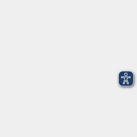
Inhalte
Aktuelles
Über uns
Kontakt
VHS Coburg Stadt und Land
Löwenstrasse 15
96450 Coburg
info@vhs-coburg.de
Tel: 09561 8825-0
Öffnungszeiten