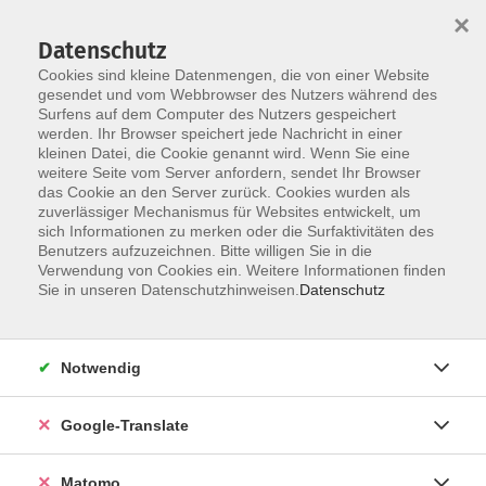
×
Datenschutz
Cookies sind kleine Datenmengen, die von einer Website
gesendet und vom Webbrowser des Nutzers während des
Surfens auf dem Computer des Nutzers gespeichert
Skip to main content
werden. Ihr Browser speichert jede Nachricht in einer
Der Kurs konnte nicht gefunden werden.
kleinen Datei, die Cookie genannt wird. Wenn Sie eine
weitere Seite vom Server anfordern, sendet Ihr Browser
das Cookie an den Server zurück. Cookies wurden als
zuverlässiger Mechanismus für Websites entwickelt, um
Impressum
sich Informationen zu merken oder die Surfaktivitäten des
Datenschutzerklärung
Benutzers aufzuzeichnen. Bitte willigen Sie in die
Verwendung von Cookies ein. Weitere Informationen finden
AGB/Widerrufsbelehrung
Sie in unseren Datenschutzhinweisen.
Datenschutz
Barrierefreiheitserklärung
Widerruf
Notwendig
Programm
Google-Translate
Gesellschaft
Matomo