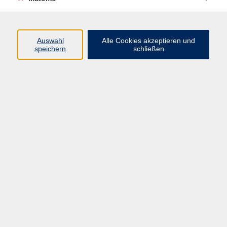
Beruf + IT
Sprachen
Gesundheit
Auswahl
Alle Cookies akzeptieren und
speichern
schließen
Kultur
Junge vhs
im Landkreis ...
Inhalte
Aktuelles
Über uns
Kontakt