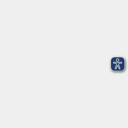
VHS Coburg Stadt und Land
Löwenstrasse 15
96450 Coburg
info@vhs-coburg.de
Tel: 09561 8825-0
Öffnungszeiten
Montag bis Donnerstag:
8–13 Uhr und 13:30–17 Uhr
Freitag:
8–13 Uhr