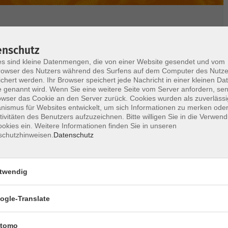
ab 8 Jahren
enschutz
s sind kleine Datenmengen, die von einer Website gesendet und vom
owser des Nutzers während des Surfens auf dem Computer des Nutze
chert werden. Ihr Browser speichert jede Nachricht in einer kleinen Dat
Grundlagen für die Wettererscheinungen, die wir
 genannt wird. Wenn Sie eine weitere Seite vom Server anfordern, se
n einen Blitz und einen Donner sowie einen
owser das Cookie an den Server zurück. Cookies wurden als zuverlässi
ismus für Websites entwickelt, um sich Informationen zu merken oder
ergehen und fragen uns, ob es Wasser in der Luft
tivitäten des Benutzers aufzuzeichnen. Bitte willigen Sie in die Verwen
el steigt. Gerne führen Dr. Helga Brachmann und
okies ein. Weitere Informationen finden Sie in unseren
passt auch im Kindergarten oder in der Schule
schutzhinweisen.
Datenschutz
twendig
ogle-Translate
tomo