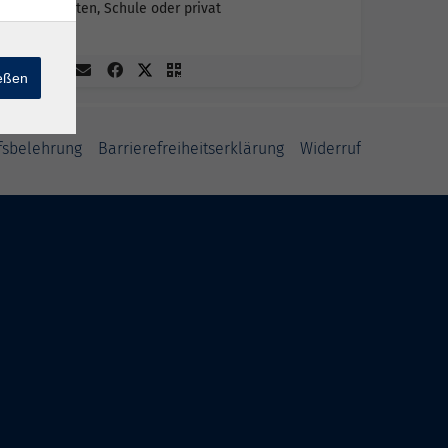
Kindergarten, Schule oder privat
ießen
fsbelehrung
Barrierefreiheitserklärung
Widerruf