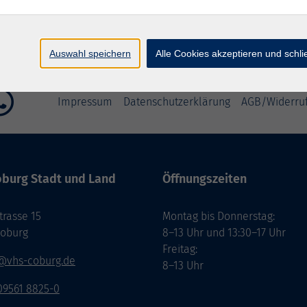
Auswahl speichern
Alle Cookies akzeptieren und schl
Impressum
Datenschutzerklärung
AGB/Widerru
burg Stadt und Land
Öffnungszeiten
rasse 15
Montag bis Donnerstag:
Coburg
8–13 Uhr und 13:30–17 Uhr
Freitag:
@vhs-coburg.de
8–13 Uhr
 09561 8825-0