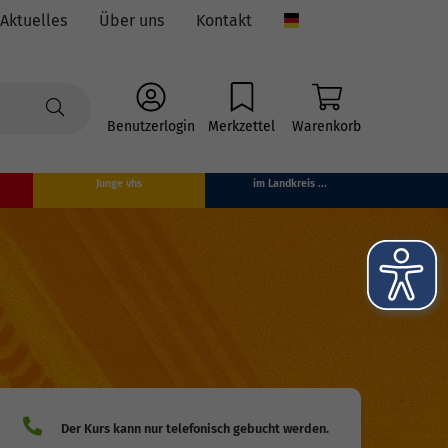
Aktuelles
Über uns
Kontakt
Language
Benutzerlogin
Merkzettel
Warenkorb
Junge vhs
im Landkreis ...