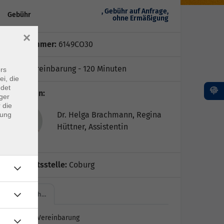
, Gebühr auf Anfrage,
Gebühr
ohne Ermäßigung
×
Kursnummer:
6149CO30
nach Vereinbarung - 120 Minuten
rs
ei, die
ndet
Dozent*in:
ger
 die
Dr. Helga Brachmann, Regina
dung
Hüttner, Assistentin
Geschäftsstelle:
Coburg
Ort nach…
Ort nach Vereinbarung