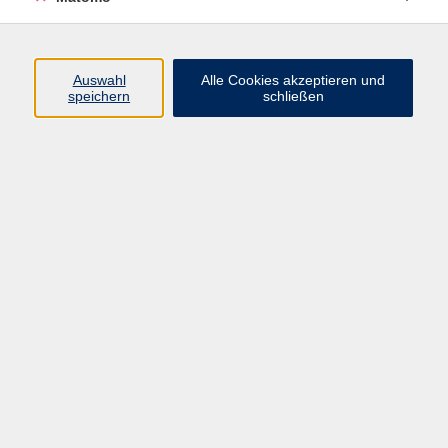
Beruf + IT
Sprachen
Gesundheit
Auswahl
Alle Cookies akzeptieren und
speichern
schließen
Kultur
Junge vhs
im Landkreis ...
Inhalte
Aktuelles
Über uns
Kontakt