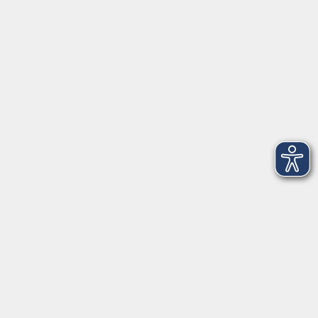
VHS Coburg Stadt und Land
Löwenstrasse 15
96450 Coburg
info@vhs-coburg.de
Tel: 09561 8825-0
Öffnungszeiten
Montag bis Donnerstag:
8–13 Uhr und 13:30–17 Uhr
Freitag:
8–13 Uhr