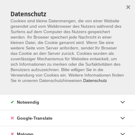
×
Datenschutz
Cookies sind kleine Datenmengen, die von einer Website
gesendet und vom Webbrowser des Nutzers während des
Surfens auf dem Computer des Nutzers gespeichert
Skip to main content
werden. Ihr Browser speichert jede Nachricht in einer
Der Kurs konnte nicht gefunden werden.
kleinen Datei, die Cookie genannt wird. Wenn Sie eine
weitere Seite vom Server anfordern, sendet Ihr Browser
das Cookie an den Server zurück. Cookies wurden als
zuverlässiger Mechanismus für Websites entwickelt, um
Impressum
sich Informationen zu merken oder die Surfaktivitäten des
Datenschutzerklärung
Benutzers aufzuzeichnen. Bitte willigen Sie in die
Verwendung von Cookies ein. Weitere Informationen finden
AGB/Widerrufsbelehrung
Sie in unseren Datenschutzhinweisen.
Datenschutz
Barrierefreiheitserklärung
Widerruf
Notwendig
Programm
Google-Translate
Gesellschaft
Matomo