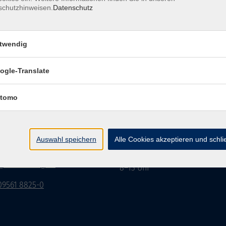
schutzhinweisen.
Datenschutz
twendig
Impressum
Datenschutzerklärung
AGB/Widerru
ogle-Translate
tomo
burg Stadt und Land
Öffnungszeiten
rasse 15
Montag bis Donnerstag:
Auswahl speichern
Alle Cookies akzeptieren und schl
Coburg
8–13 Uhr und 13:30–17 Uhr
Freitag:
@vhs-coburg.de
8–13 Uhr
 09561 8825-0