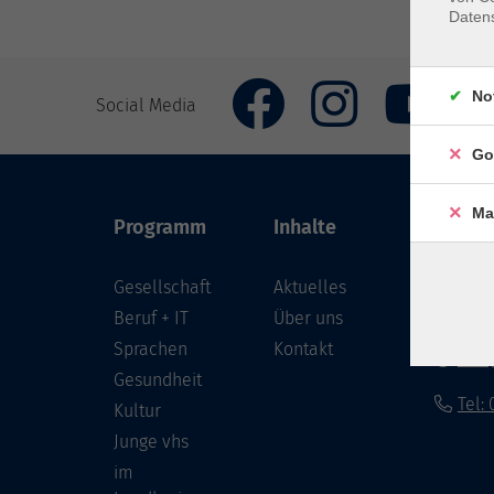
Daten
No
Social Media
Go
Ma
Programm
Inhalte
VHS Co
Gesellschaft
Aktuelles
Löwenst
96450 
Beruf + IT
Über uns
Sprachen
Kontakt
info
Gesundheit
Tel:
Kultur
Junge vhs
im