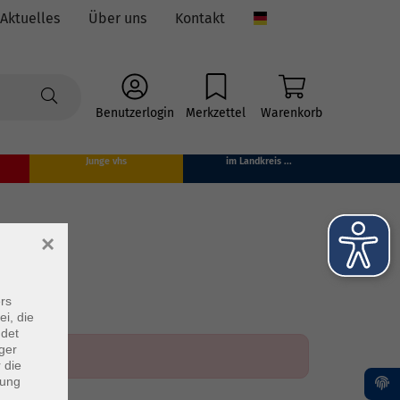
Aktuelles
Über uns
Kontakt
Language
Benutzerlogin
Merkzettel
Warenkorb
Junge vhs
im Landkreis ...
×
rs
ei, die
ndet
ger
 die
dung