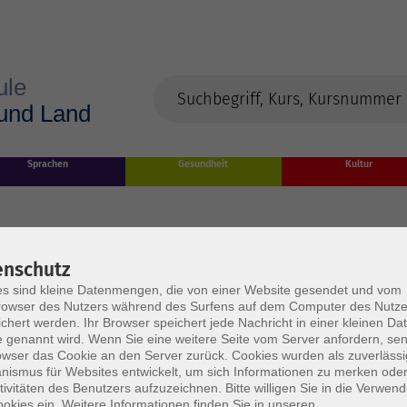
Sprachen
Gesundheit
Kultur
enschutz
s sind kleine Datenmengen, die von einer Website gesendet und vom
owser des Nutzers während des Surfens auf dem Computer des Nutze
chert werden. Ihr Browser speichert jede Nachricht in einer kleinen Dat
 genannt wird. Wenn Sie eine weitere Seite vom Server anfordern, se
owser das Cookie an den Server zurück. Cookies wurden als zuverlässi
rden
ismus für Websites entwickelt, um sich Informationen zu merken oder
tivitäten des Benutzers aufzuzeichnen. Bitte willigen Sie in die Verwen
okies ein. Weitere Informationen finden Sie in unseren