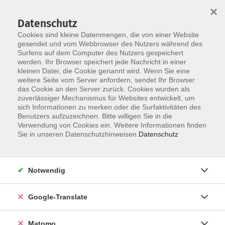
×
Datenschutz
Cookies sind kleine Datenmengen, die von einer Website
gesendet und vom Webbrowser des Nutzers während des
Surfens auf dem Computer des Nutzers gespeichert
Skip to main content
You are here:
werden. Ihr Browser speichert jede Nachricht in einer
Über uns
Dozenten
kleinen Datei, die Cookie genannt wird. Wenn Sie eine
weitere Seite vom Server anfordern, sendet Ihr Browser
das Cookie an den Server zurück. Cookies wurden als
Dozenten
zuverlässiger Mechanismus für Websites entwickelt, um
sich Informationen zu merken oder die Surfaktivitäten des
Benutzers aufzuzeichnen. Bitte willigen Sie in die
Verwendung von Cookies ein. Weitere Informationen finden
Lang, Justine
Sie in unseren Datenschutzhinweisen.
Datenschutz
Klangreise: Entspannen, Loslassen, Wohlfühlen
Notwendig
Mo. 08.06.2026 17:45
Google-Translate
Matomo