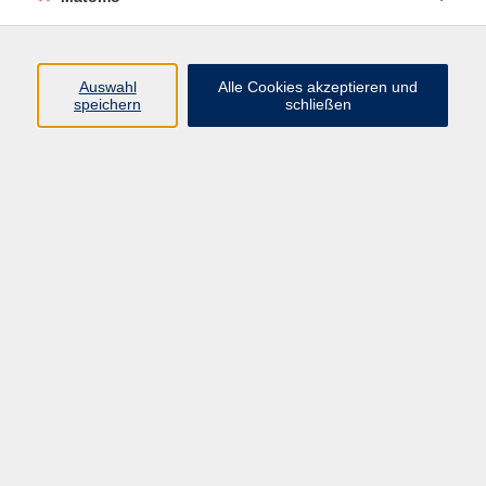
Klangreise: Entspannen, Loslassen, Wohlfühlen
Mo. 08.06.2026 19:00
Auswahl
Alle Cookies akzeptieren und
speichern
schließen
zurück zur Übersicht
Impressum
Datenschutzerklärung
AGB/Widerrufsbelehrung
Barrierefreiheitserklärung
Widerruf