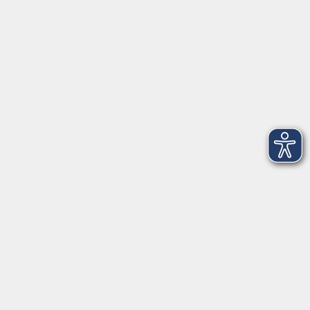
VHS Coburg Stadt und Land
Löwenstrasse 15
96450 Coburg
info@vhs-coburg.de
Tel: 09561 8825-0
Öffnungszeiten
Montag bis Donnerstag:
8–13 Uhr und 13:30–17 Uhr
Freitag:
8–13 Uhr