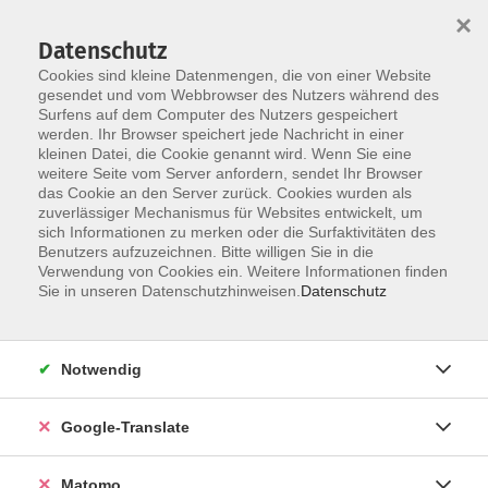
×
Datenschutz
Cookies sind kleine Datenmengen, die von einer Website
gesendet und vom Webbrowser des Nutzers während des
Surfens auf dem Computer des Nutzers gespeichert
Skip to main content
werden. Ihr Browser speichert jede Nachricht in einer
kleinen Datei, die Cookie genannt wird. Wenn Sie eine
weitere Seite vom Server anfordern, sendet Ihr Browser
das Cookie an den Server zurück. Cookies wurden als
zuverlässiger Mechanismus für Websites entwickelt, um
sich Informationen zu merken oder die Surfaktivitäten des
Benutzers aufzuzeichnen. Bitte willigen Sie in die
Verwendung von Cookies ein. Weitere Informationen finden
Sie sind hier:
Sie in unseren Datenschutzhinweisen.
Datenschutz
Gesundheit
Entspannung und Körpererfahrung
Entspannung
Notwendig
Klangreise: Entspannen, Loslassen, Wohlfühlen
Google-Translate
Entdecken Sie die wohltuende Wirkung des Klangs und
Matomo