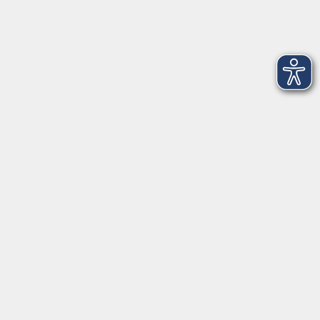
Kontakt
VHS Coburg Stadt und Land
Löwenstrasse 15
96450 Coburg
info@vhs-coburg.de
Tel: 09561 8825-0
Öffnungszeiten
Montag bis Donnerstag:
8–13 Uhr und 13:30–17 Uhr
Freitag: