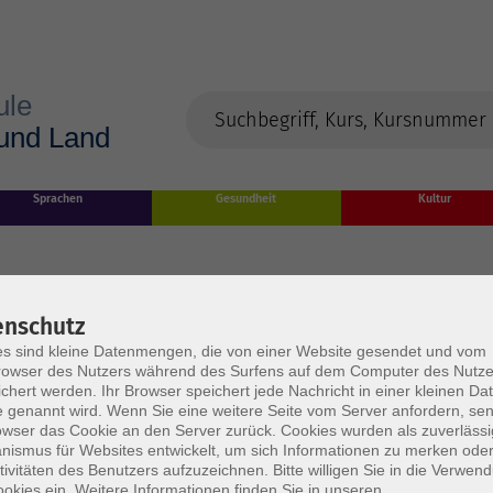
Sprachen
Gesundheit
Kultur
enschutz
s sind kleine Datenmengen, die von einer Website gesendet und vom
owser des Nutzers während des Surfens auf dem Computer des Nutze
chert werden. Ihr Browser speichert jede Nachricht in einer kleinen Dat
 genannt wird. Wenn Sie eine weitere Seite vom Server anfordern, se
owser das Cookie an den Server zurück. Cookies wurden als zuverlässi
rden
ismus für Websites entwickelt, um sich Informationen zu merken oder
tivitäten des Benutzers aufzuzeichnen. Bitte willigen Sie in die Verwen
okies ein. Weitere Informationen finden Sie in unseren