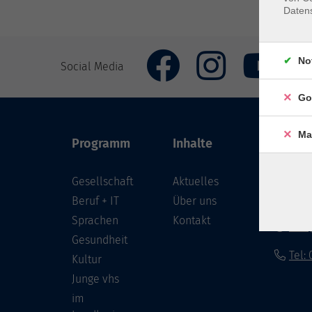
Daten
No
Social Media
Go
Ma
Programm
Inhalte
VHS Co
Gesellschaft
Aktuelles
Löwenst
96450 
Beruf + IT
Über uns
Sprachen
Kontakt
info
Gesundheit
Tel:
Kultur
Junge vhs
im