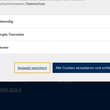
schutzhinweisen.
Datenschutz
twendig
Impressum
Datenschutzerklärung
AGB/Widerru
ogle-Translate
tomo
burg Stadt und Land
Öffnungszeiten
rasse 15
Montag bis Donnerstag:
Auswahl speichern
Alle Cookies akzeptieren und schl
Coburg
8–13 Uhr und 13:30–17 Uhr
Freitag:
@vhs-coburg.de
8–13 Uhr
 09561 8825-0