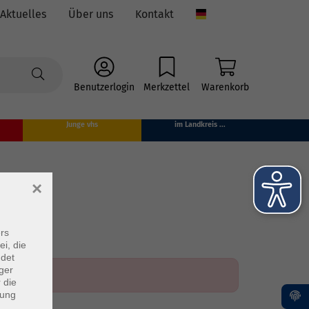
Aktuelles
Über uns
Kontakt
Language
Benutzerlogin
Merkzettel
Warenkorb
Junge vhs
im Landkreis ...
×
rs
ei, die
ndet
ger
 die
dung