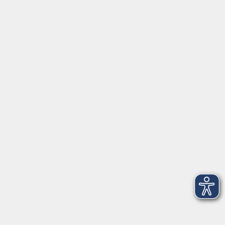
Junge vhs
im Landkreis ...
Inhalte
Aktuelles
Über uns
Kontakt
VHS Coburg Stadt und Land
Löwenstrasse 15
96450 Coburg