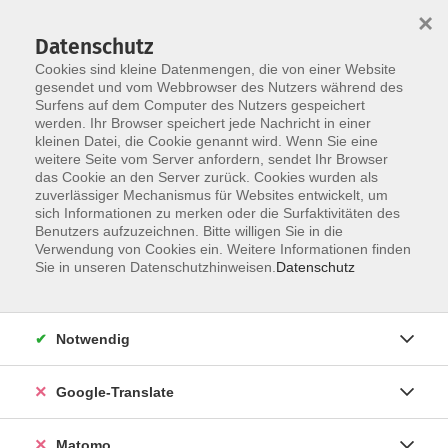
×
Datenschutz
Cookies sind kleine Datenmengen, die von einer Website
gesendet und vom Webbrowser des Nutzers während des
Surfens auf dem Computer des Nutzers gespeichert
Skip to main content
You are here:
werden. Ihr Browser speichert jede Nachricht in einer
Über uns
Dozenten
kleinen Datei, die Cookie genannt wird. Wenn Sie eine
weitere Seite vom Server anfordern, sendet Ihr Browser
das Cookie an den Server zurück. Cookies wurden als
Dozenten
zuverlässiger Mechanismus für Websites entwickelt, um
sich Informationen zu merken oder die Surfaktivitäten des
Benutzers aufzuzeichnen. Bitte willigen Sie in die
Verwendung von Cookies ein. Weitere Informationen finden
Kulakova, Anna
Sie in unseren Datenschutzhinweisen.
Datenschutz
Integrationskurs - Basismodul 1 - A1.1
Notwendig
Mo. 13.07.2026 12:15
Coburg
Google-Translate
Matomo