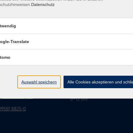
schutzhinweisen.
Datenschutz
twendig
Impressum
Datenschutzerklärung
AGB/Widerru
ogle-Translate
tomo
burg Stadt und Land
Öffnungszeiten
rasse 15
Montag bis Donnerstag:
Auswahl speichern
Alle Cookies akzeptieren und schl
Coburg
8–13 Uhr und 13:30–17 Uhr
Freitag:
@vhs-coburg.de
8–13 Uhr
 09561 8825-0