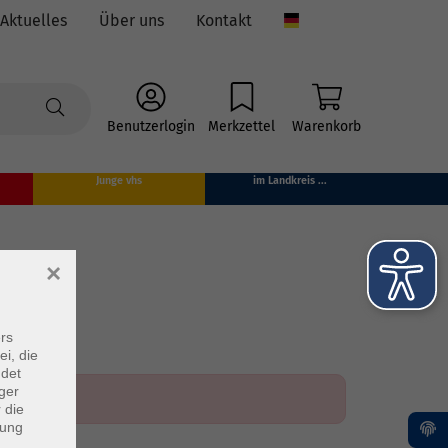
Aktuelles
Über uns
Kontakt
Language
Benutzerlogin
Merkzettel
Warenkorb
Junge vhs
im Landkreis ...
×
rs
ei, die
ndet
ger
 die
dung