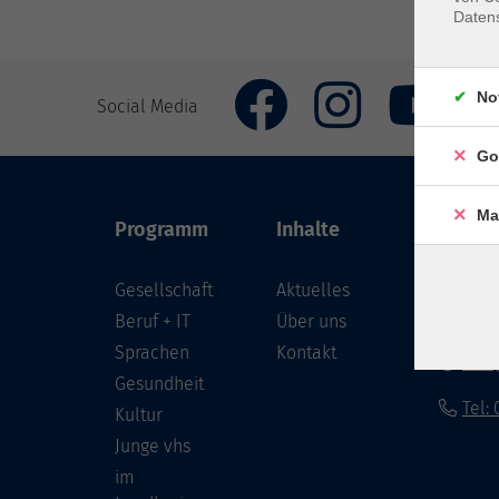
Daten
No
Social Media
Go
Ma
Programm
Inhalte
VHS Co
Gesellschaft
Aktuelles
Löwenst
96450 
Beruf + IT
Über uns
Sprachen
Kontakt
info
Gesundheit
Tel:
Kultur
Junge vhs
im