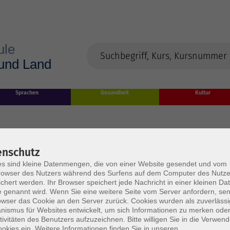
Sprachen
Gesundheit
Kultur
enschutz
s sind kleine Datenmengen, die von einer Website gesendet und vom
owser des Nutzers während des Surfens auf dem Computer des Nutze
chert werden. Ihr Browser speichert jede Nachricht in einer kleinen Dat
 genannt wird. Wenn Sie eine weitere Seite vom Server anfordern, se
owser das Cookie an den Server zurück. Cookies wurden als zuverlässi
rden
ismus für Websites entwickelt, um sich Informationen zu merken oder
tivitäten des Benutzers aufzuzeichnen. Bitte willigen Sie in die Verwen
okies ein. Weitere Informationen finden Sie in unseren