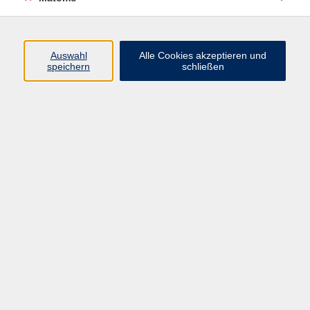
Beruf + IT
Sprachen
Gesundheit
Auswahl
Alle Cookies akzeptieren und
speichern
schließen
Kultur
Junge vhs
im Landkreis ...
Inhalte
Aktuelles
Über uns
Kontakt