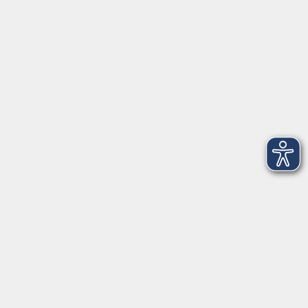
VHS Coburg Stadt und Land
Löwenstrasse 15
96450 Coburg
info@vhs-coburg.de
Tel: 09561 8825-0
Öffnungszeiten
Montag bis Donnerstag:
8–13 Uhr und 13:30–17 Uhr
Freitag:
8–13 Uhr