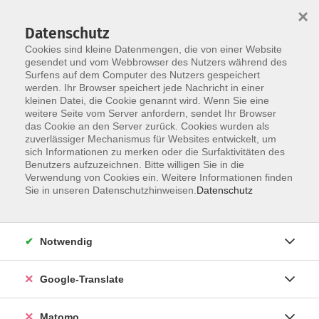
×
Datenschutz
Cookies sind kleine Datenmengen, die von einer Website
gesendet und vom Webbrowser des Nutzers während des
Surfens auf dem Computer des Nutzers gespeichert
Skip to main content
werden. Ihr Browser speichert jede Nachricht in einer
Der Kurs konnte nicht gefunden werden.
kleinen Datei, die Cookie genannt wird. Wenn Sie eine
weitere Seite vom Server anfordern, sendet Ihr Browser
das Cookie an den Server zurück. Cookies wurden als
zuverlässiger Mechanismus für Websites entwickelt, um
Impressum
sich Informationen zu merken oder die Surfaktivitäten des
Datenschutzerklärung
Benutzers aufzuzeichnen. Bitte willigen Sie in die
Verwendung von Cookies ein. Weitere Informationen finden
AGB/Widerrufsbelehrung
Sie in unseren Datenschutzhinweisen.
Datenschutz
Barrierefreiheitserklärung
Widerruf
Notwendig
Programm
Google-Translate
Gesellschaft
Matomo