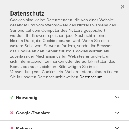
×
Datenschutz
Cookies sind kleine Datenmengen, die von einer Website
gesendet und vom Webbrowser des Nutzers während des
Surfens auf dem Computer des Nutzers gespeichert
Skip to main content
werden. Ihr Browser speichert jede Nachricht in einer
kleinen Datei, die Cookie genannt wird. Wenn Sie eine
weitere Seite vom Server anfordern, sendet Ihr Browser
das Cookie an den Server zurück. Cookies wurden als
zuverlässiger Mechanismus für Websites entwickelt, um
sich Informationen zu merken oder die Surfaktivitäten des
Benutzers aufzuzeichnen. Bitte willigen Sie in die
Verwendung von Cookies ein. Weitere Informationen finden
Sie sind hier:
Sie in unseren Datenschutzhinweisen.
Datenschutz
Spezial
Klavier lernen – ab 6 Jahren
Notwendig
- dein Einstieg in die Welt der Musik -
Google-Translate
Du träumst schon lange davon, Klavier zu spielen? Dann
ist jetzt der perfekte Zeitpunkt, diesen Wunsch wahr
Matomo