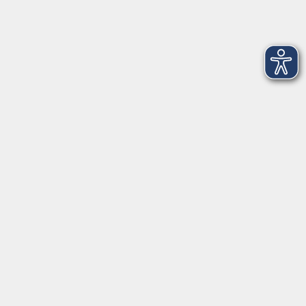
Aktuelles
Über uns
Kontakt
VHS Coburg Stadt und Land
Löwenstrasse 15
96450 Coburg
info@vhs-coburg.de
Tel: 09561 8825-0
Öffnungszeiten