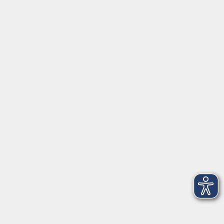
Junge vhs
im Landkreis ...
Inhalte
Aktuelles
Über uns
Kontakt
VHS Coburg Stadt und Land
Löwenstrasse 15
96450 Coburg