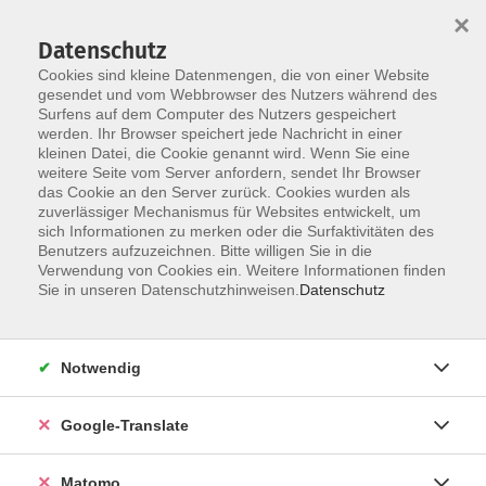
×
Datenschutz
Cookies sind kleine Datenmengen, die von einer Website
gesendet und vom Webbrowser des Nutzers während des
Surfens auf dem Computer des Nutzers gespeichert
Skip to main content
werden. Ihr Browser speichert jede Nachricht in einer
kleinen Datei, die Cookie genannt wird. Wenn Sie eine
weitere Seite vom Server anfordern, sendet Ihr Browser
das Cookie an den Server zurück. Cookies wurden als
zuverlässiger Mechanismus für Websites entwickelt, um
sich Informationen zu merken oder die Surfaktivitäten des
Benutzers aufzuzeichnen. Bitte willigen Sie in die
Verwendung von Cookies ein. Weitere Informationen finden
Sie sind hier:
Sie in unseren Datenschutzhinweisen.
Datenschutz
Spezial
Junge VHS
Schwimmen
Tauchen - schwerelos unter Wasser
Notwendig
- Bildung auf Bestellung -
Google-Translate
Lange unter Wasser bleiben? – möglich ist das beim
Gerätetauchen der vhs-Coburg. Erfahrene Tauchprofis
Matomo