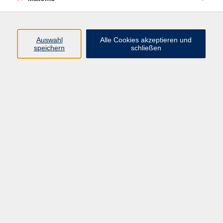
Beruf + IT
Sprachen
Gesundheit
Auswahl
Alle Cookies akzeptieren und
speichern
schließen
Kultur
Junge vhs
im Landkreis ...
Inhalte
Aktuelles
Über uns
Kontakt