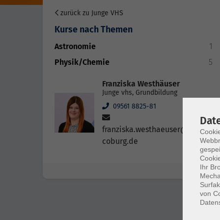
zurück zu Junge VHS
Kurse nach Themen
Astronomie
1
Physik/Chemie
5
Franziska Westhäuser
Junge vhs, Grundbildung
09561 8825-81
Dat
franziska.westhaeuser@vhs-
Cookie
coburg.de
Webbr
gespei
Cookie
Ihr Br
Mechan
Surfak
von Co
Daten