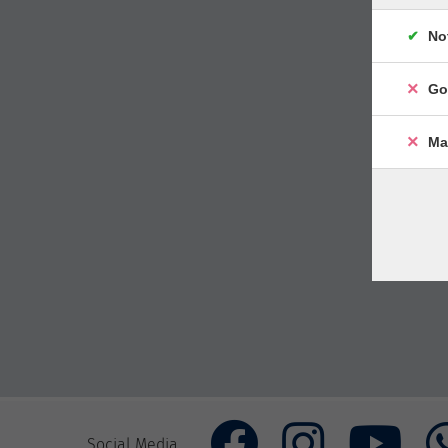
No
Go
Ma
Social Media