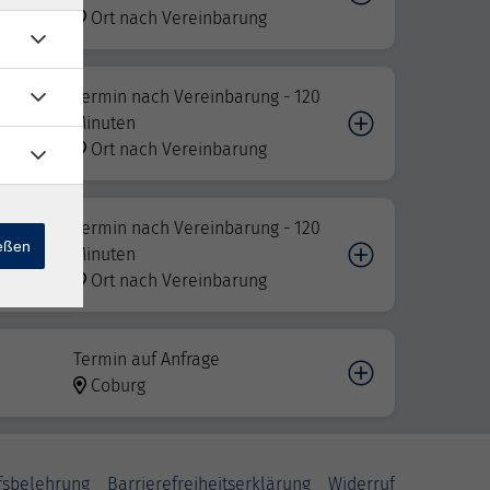
Ort nach Vereinbarung
Termin nach Vereinbarung - 120
ule -
Minuten
Ort nach Vereinbarung
Termin nach Vereinbarung - 120
ießen
Minuten
Ort nach Vereinbarung
Termin auf Anfrage
Coburg
fsbelehrung
Barrierefreiheitserklärung
Widerruf