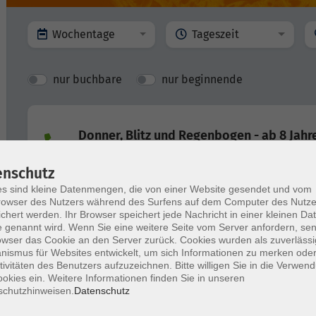
Wochentage
Tageszeit
nur buchbare
nur beginnende
Donner, Blitz und Regenbogen - ab 8 Jahr
- Bildung auf Bestellung -
enschutz
s sind kleine Datenmengen, die von einer Website gesendet und vom
owser des Nutzers während des Surfens auf dem Computer des Nutze
Lila Milch und brennende Schokolade - a
chert werden. Ihr Browser speichert jede Nachricht in einer kleinen Dat
Jahren
 genannt wird. Wenn Sie eine weitere Seite vom Server anfordern, se
owser das Cookie an den Server zurück. Cookies wurden als zuverlässi
- Bildung auf Bestellung -
ismus für Websites entwickelt, um sich Informationen zu merken oder
tivitäten des Benutzers aufzuzeichnen. Bitte willigen Sie in die Verwen
okies ein. Weitere Informationen finden Sie in unseren
schutzhinweisen.
Datenschutz
Feuer, Wasser, Luft - ab 8 Jahren