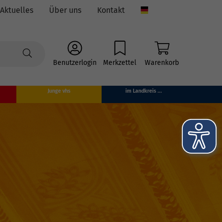
Aktuelles
Über uns
Kontakt
Language
Benutzerlogin
Merkzettel
Warenkorb
Junge vhs
im Landkreis ...