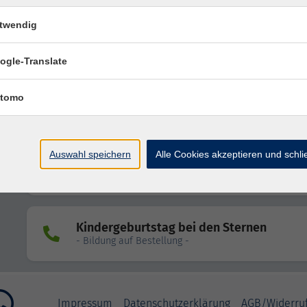
- Bildung auf Bestellung -
twendig
ogle-Translate
Magische Kunststücke aus der Zaubersch
ab 8 Jahren
- Bildung auf Bestellung -
tomo
Neue magische Kunststücke aus der
Auswahl speichern
Alle Cookies akzeptieren und schl
Zauberschule - ab 8 Jahren
- Bildung auf Bestellung -
Kindergeburtstag bei den Sternen
- Bildung auf Bestellung -
Impressum
Datenschutzerklärung
AGB/Widerru