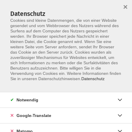
×
Datenschutz
Cookies sind kleine Datenmengen, die von einer Website
gesendet und vom Webbrowser des Nutzers während des
Surfens auf dem Computer des Nutzers gespeichert
Skip to main content
werden. Ihr Browser speichert jede Nachricht in einer
kleinen Datei, die Cookie genannt wird. Wenn Sie eine
weitere Seite vom Server anfordern, sendet Ihr Browser
das Cookie an den Server zurück. Cookies wurden als
zuverlässiger Mechanismus für Websites entwickelt, um
sich Informationen zu merken oder die Surfaktivitäten des
Benutzers aufzuzeichnen. Bitte willigen Sie in die
Verwendung von Cookies ein. Weitere Informationen finden
Sie sind hier:
Sie in unseren Datenschutzhinweisen.
Datenschutz
Spezial
Junge VHS
Küchenfeen und Zauberer – schwingt die
Notwendig
Zauberlöffel! – ab 8 Jahren
- Bildung auf Bestellung -
Google-Translate
Gemeinsam zaubern wir eure Lieblingsspeisen ganz nach
Matomo