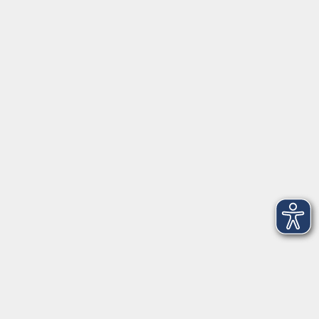
Inhalte
Aktuelles
Über uns
Kontakt
VHS Coburg Stadt und Land
Löwenstrasse 15
96450 Coburg
info@vhs-coburg.de
Tel: 09561 8825-0