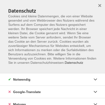
×
Datenschutz
Cookies sind kleine Datenmengen, die von einer Website
gesendet und vom Webbrowser des Nutzers während des
Surfens auf dem Computer des Nutzers gespeichert
Skip to main content
werden. Ihr Browser speichert jede Nachricht in einer
kleinen Datei, die Cookie genannt wird. Wenn Sie eine
weitere Seite vom Server anfordern, sendet Ihr Browser
das Cookie an den Server zurück. Cookies wurden als
zuverlässiger Mechanismus für Websites entwickelt, um
sich Informationen zu merken oder die Surfaktivitäten des
Benutzers aufzuzeichnen. Bitte willigen Sie in die
Verwendung von Cookies ein. Weitere Informationen finden
Sie sind hier:
Sie in unseren Datenschutzhinweisen.
Datenschutz
Spezial
Junge VHS
Klavier - Fortgeschrittene
Notwendig
Klavierkurs für Teilnehmer mit Vorkenntnissen.
Google-Translate
Matomo