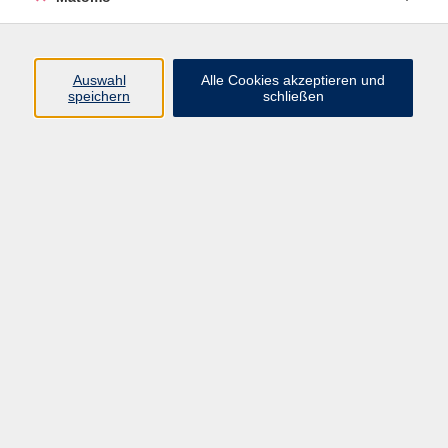
297,50 €
Auswahl
Alle Cookies akzeptieren und
Gebühr
speichern
schließen
297.50 Euro ab 1 Personen, bei 30 Min. Einzelunterricht, ohne
Ermäßigung
Auf Warteliste setzen
Kursnummer:
6553SE04
Start
Ende
Do. 11.06.2026
Do. 15.10.2026
18:30 Uhr
19:00 Uhr
Dozent*in:
Tim Schäftlein