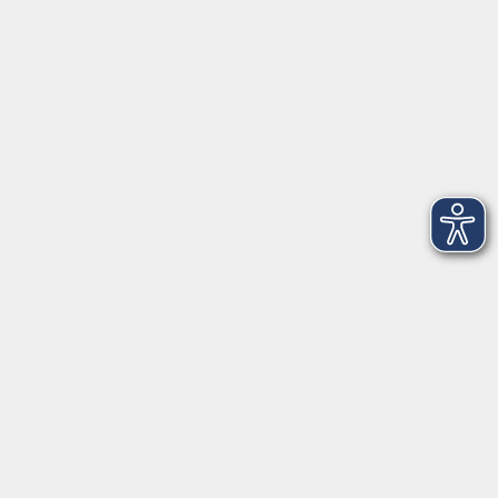
im Landkreis ...
Inhalte
Aktuelles
Über uns
Kontakt
VHS Coburg Stadt und Land
Löwenstrasse 15
96450 Coburg
info@vhs-coburg.de