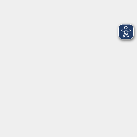
Kontakt
VHS Coburg Stadt und Land
Löwenstrasse 15
96450 Coburg
info@vhs-coburg.de
Tel: 09561 8825-0
Öffnungszeiten
Montag bis Donnerstag:
8–13 Uhr und 13:30–17 Uhr
Freitag: