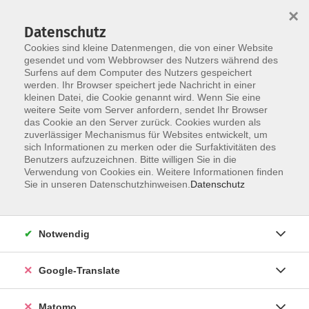
×
Datenschutz
Cookies sind kleine Datenmengen, die von einer Website
gesendet und vom Webbrowser des Nutzers während des
Surfens auf dem Computer des Nutzers gespeichert
Skip to main content
werden. Ihr Browser speichert jede Nachricht in einer
kleinen Datei, die Cookie genannt wird. Wenn Sie eine
weitere Seite vom Server anfordern, sendet Ihr Browser
das Cookie an den Server zurück. Cookies wurden als
zuverlässiger Mechanismus für Websites entwickelt, um
sich Informationen zu merken oder die Surfaktivitäten des
Benutzers aufzuzeichnen. Bitte willigen Sie in die
Verwendung von Cookies ein. Weitere Informationen finden
Sie sind hier:
Sie in unseren Datenschutzhinweisen.
Datenschutz
Spezial
Junge VHS
Heimat- und Länderkunde
Belebte Geschichte
Notwendig
Muffelfurz und Stinkesocken - verrückt und
durchgeknallt
Google-Translate
- Bildung auf Bestellung -
Matomo