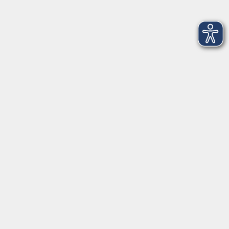
VHS Coburg Stadt und Land
Löwenstrasse 15
96450 Coburg
info@vhs-coburg.de
Tel: 09561 8825-0
Öffnungszeiten
Montag bis Donnerstag:
8–13 Uhr und 13:30–17 Uhr
Freitag:
8–13 Uhr