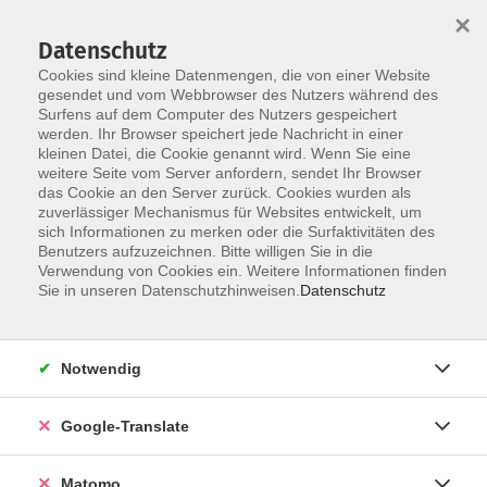
×
Datenschutz
Cookies sind kleine Datenmengen, die von einer Website
gesendet und vom Webbrowser des Nutzers während des
Surfens auf dem Computer des Nutzers gespeichert
Skip to main content
werden. Ihr Browser speichert jede Nachricht in einer
kleinen Datei, die Cookie genannt wird. Wenn Sie eine
weitere Seite vom Server anfordern, sendet Ihr Browser
das Cookie an den Server zurück. Cookies wurden als
zuverlässiger Mechanismus für Websites entwickelt, um
sich Informationen zu merken oder die Surfaktivitäten des
Benutzers aufzuzeichnen. Bitte willigen Sie in die
Verwendung von Cookies ein. Weitere Informationen finden
Sie sind hier:
Sie in unseren Datenschutzhinweisen.
Datenschutz
Spezial
Junge VHS
Heimat- und Länderkunde
Belebte Geschichte
Notwendig
Der Ritterschlag
- Bildung auf Bestellung -
Google-Translate
Mit dem singenden Schwert wird das Geburtstagskind
Matomo