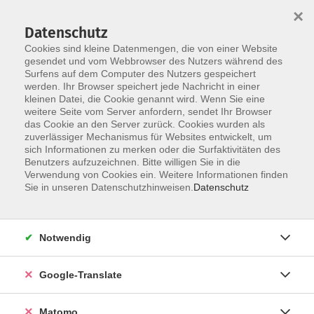
×
Datenschutz
Cookies sind kleine Datenmengen, die von einer Website
gesendet und vom Webbrowser des Nutzers während des
Surfens auf dem Computer des Nutzers gespeichert
Skip to main content
werden. Ihr Browser speichert jede Nachricht in einer
kleinen Datei, die Cookie genannt wird. Wenn Sie eine
weitere Seite vom Server anfordern, sendet Ihr Browser
das Cookie an den Server zurück. Cookies wurden als
zuverlässiger Mechanismus für Websites entwickelt, um
sich Informationen zu merken oder die Surfaktivitäten des
Benutzers aufzuzeichnen. Bitte willigen Sie in die
Verwendung von Cookies ein. Weitere Informationen finden
Sie sind hier:
Sie in unseren Datenschutzhinweisen.
Datenschutz
Spezial
Junge VHS
Färben und Filzen - 5 bis 9 Jahre - in den
Notwendig
Sommerferien
- mit Begleitperson -
Google-Translate
In diesem kreativen Ferienkurs lernen Kinder spielerisch
Matomo