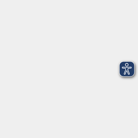
VHS Coburg Stadt und Land
Löwenstrasse 15
96450 Coburg
info@vhs-coburg.de
Tel: 09561 8825-0
Öffnungszeiten
Montag bis Donnerstag:
8–13 Uhr und 13:30–17 Uhr
Freitag:
8–13 Uhr