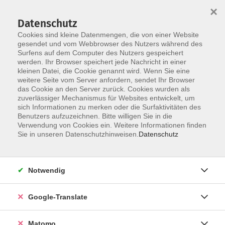
×
Datenschutz
Cookies sind kleine Datenmengen, die von einer Website
gesendet und vom Webbrowser des Nutzers während des
Surfens auf dem Computer des Nutzers gespeichert
Skip to main content
werden. Ihr Browser speichert jede Nachricht in einer
Der Kurs konnte nicht gefunden werden.
kleinen Datei, die Cookie genannt wird. Wenn Sie eine
weitere Seite vom Server anfordern, sendet Ihr Browser
das Cookie an den Server zurück. Cookies wurden als
zuverlässiger Mechanismus für Websites entwickelt, um
Impressum
sich Informationen zu merken oder die Surfaktivitäten des
Datenschutzerklärung
Benutzers aufzuzeichnen. Bitte willigen Sie in die
Verwendung von Cookies ein. Weitere Informationen finden
AGB/Widerrufsbelehrung
Sie in unseren Datenschutzhinweisen.
Datenschutz
Barrierefreiheitserklärung
Widerruf
Notwendig
Programm
Google-Translate
Gesellschaft
Matomo