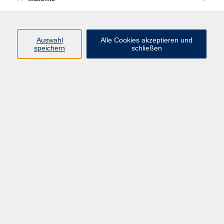
Beruf + IT
Sprachen
Gesundheit
Auswahl
Alle Cookies akzeptieren und
speichern
schließen
Kultur
Junge vhs
im Landkreis ...
Inhalte
Aktuelles
Über uns
Kontakt