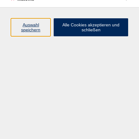
Beruf + IT
Sprachen
Gesundheit
Auswahl
Alle Cookies akzeptieren und
speichern
schließen
Kultur
Junge vhs
im Landkreis ...
Inhalte
Aktuelles
Über uns
Kontakt