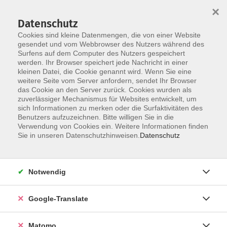
×
Datenschutz
Cookies sind kleine Datenmengen, die von einer Website
gesendet und vom Webbrowser des Nutzers während des
Surfens auf dem Computer des Nutzers gespeichert
Skip to main content
werden. Ihr Browser speichert jede Nachricht in einer
Der Kurs konnte nicht gefunden werden.
kleinen Datei, die Cookie genannt wird. Wenn Sie eine
weitere Seite vom Server anfordern, sendet Ihr Browser
das Cookie an den Server zurück. Cookies wurden als
zuverlässiger Mechanismus für Websites entwickelt, um
Impressum
sich Informationen zu merken oder die Surfaktivitäten des
Datenschutzerklärung
Benutzers aufzuzeichnen. Bitte willigen Sie in die
Verwendung von Cookies ein. Weitere Informationen finden
AGB/Widerrufsbelehrung
Sie in unseren Datenschutzhinweisen.
Datenschutz
Barrierefreiheitserklärung
Widerruf
Notwendig
Programm
Google-Translate
Gesellschaft
Matomo