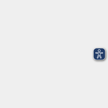
VHS Coburg Stadt und Land
Löwenstrasse 15
96450 Coburg
info@vhs-coburg.de
Tel: 09561 8825-0
Öffnungszeiten
Montag bis Donnerstag:
8–13 Uhr und 13:30–17 Uhr
Freitag:
8–13 Uhr