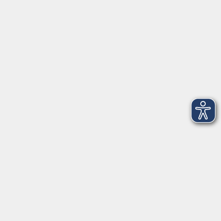
VHS Coburg Stadt und Land
Löwenstrasse 15
96450 Coburg
info@vhs-coburg.de
Tel: 09561 8825-0
Öffnungszeiten
Montag bis Donnerstag:
8–13 Uhr und 13:30–17 Uhr
Freitag:
8–13 Uhr