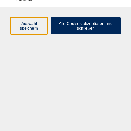
Beruf + IT
Sprachen
Gesundheit
Auswahl
Alle Cookies akzeptieren und
speichern
schließen
Kultur
Junge vhs
im Landkreis ...
Inhalte
Aktuelles
Über uns
Kontakt