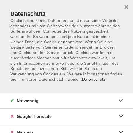
×
Datenschutz
Cookies sind kleine Datenmengen, die von einer Website
gesendet und vom Webbrowser des Nutzers während des
Surfens auf dem Computer des Nutzers gespeichert
Skip to main content
werden. Ihr Browser speichert jede Nachricht in einer
Der Kurs konnte nicht gefunden werden.
kleinen Datei, die Cookie genannt wird. Wenn Sie eine
weitere Seite vom Server anfordern, sendet Ihr Browser
das Cookie an den Server zurück. Cookies wurden als
zuverlässiger Mechanismus für Websites entwickelt, um
Impressum
sich Informationen zu merken oder die Surfaktivitäten des
Datenschutzerklärung
Benutzers aufzuzeichnen. Bitte willigen Sie in die
Verwendung von Cookies ein. Weitere Informationen finden
AGB/Widerrufsbelehrung
Sie in unseren Datenschutzhinweisen.
Datenschutz
Barrierefreiheitserklärung
Widerruf
Notwendig
Programm
Google-Translate
Gesellschaft
Matomo