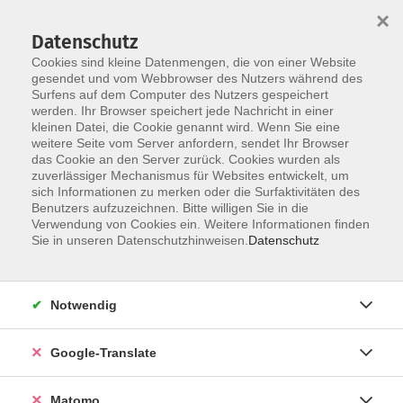
×
Datenschutz
Cookies sind kleine Datenmengen, die von einer Website
gesendet und vom Webbrowser des Nutzers während des
Surfens auf dem Computer des Nutzers gespeichert
Skip to main content
werden. Ihr Browser speichert jede Nachricht in einer
Der Kurs konnte nicht gefunden werden.
kleinen Datei, die Cookie genannt wird. Wenn Sie eine
weitere Seite vom Server anfordern, sendet Ihr Browser
das Cookie an den Server zurück. Cookies wurden als
zuverlässiger Mechanismus für Websites entwickelt, um
Impressum
sich Informationen zu merken oder die Surfaktivitäten des
Datenschutzerklärung
Benutzers aufzuzeichnen. Bitte willigen Sie in die
Verwendung von Cookies ein. Weitere Informationen finden
AGB/Widerrufsbelehrung
Sie in unseren Datenschutzhinweisen.
Datenschutz
Barrierefreiheitserklärung
Widerruf
Notwendig
Programm
Google-Translate
Gesellschaft
Matomo