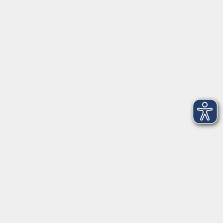
VHS Coburg Stadt und Land
Löwenstrasse 15
96450 Coburg
info@vhs-coburg.de
Tel: 09561 8825-0
Öffnungszeiten
Montag bis Donnerstag:
8–13 Uhr und 13:30–17 Uhr
Freitag:
8–13 Uhr