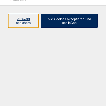
Beruf + IT
Sprachen
Gesundheit
Auswahl
Alle Cookies akzeptieren und
speichern
schließen
Kultur
Junge vhs
im Landkreis ...
Inhalte
Aktuelles
Über uns
Kontakt