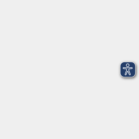
VHS Coburg Stadt und Land
Löwenstrasse 15
96450 Coburg
info@vhs-coburg.de
Tel: 09561 8825-0
Öffnungszeiten
Montag bis Donnerstag:
8–13 Uhr und 13:30–17 Uhr
Freitag:
8–13 Uhr