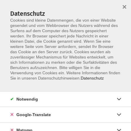
×
Datenschutz
Cookies sind kleine Datenmengen, die von einer Website
gesendet und vom Webbrowser des Nutzers während des
Surfens auf dem Computer des Nutzers gespeichert
Skip to main content
werden. Ihr Browser speichert jede Nachricht in einer
Der Kurs konnte nicht gefunden werden.
kleinen Datei, die Cookie genannt wird. Wenn Sie eine
weitere Seite vom Server anfordern, sendet Ihr Browser
das Cookie an den Server zurück. Cookies wurden als
zuverlässiger Mechanismus für Websites entwickelt, um
Impressum
sich Informationen zu merken oder die Surfaktivitäten des
Datenschutzerklärung
Benutzers aufzuzeichnen. Bitte willigen Sie in die
Verwendung von Cookies ein. Weitere Informationen finden
AGB/Widerrufsbelehrung
Sie in unseren Datenschutzhinweisen.
Datenschutz
Barrierefreiheitserklärung
Widerruf
Notwendig
Programm
Google-Translate
Gesellschaft
Matomo