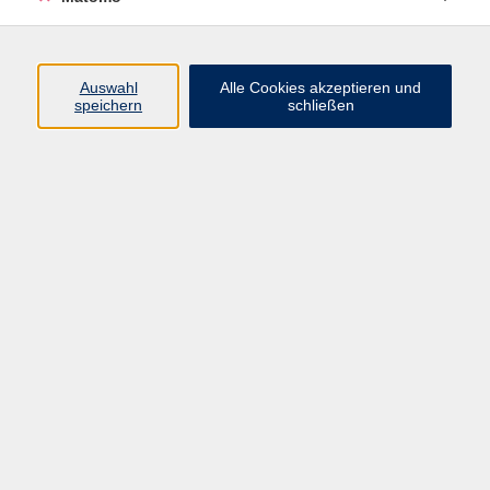
Beruf + IT
Sprachen
Gesundheit
Auswahl
Alle Cookies akzeptieren und
speichern
schließen
Kultur
Junge vhs
im Landkreis ...
Inhalte
Aktuelles
Über uns
Kontakt