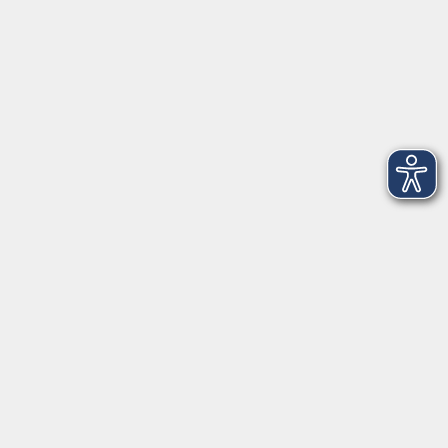
Kontakt
VHS Coburg Stadt und Land
Löwenstrasse 15
96450 Coburg
info@vhs-coburg.de
Tel: 09561 8825-0
Öffnungszeiten
Montag bis Donnerstag:
8–13 Uhr und 13:30–17 Uhr