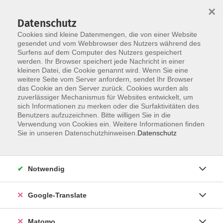
×
Datenschutz
Cookies sind kleine Datenmengen, die von einer Website
gesendet und vom Webbrowser des Nutzers während des
Surfens auf dem Computer des Nutzers gespeichert
Skip to main content
werden. Ihr Browser speichert jede Nachricht in einer
kleinen Datei, die Cookie genannt wird. Wenn Sie eine
Akkordeon
weitere Seite vom Server anfordern, sendet Ihr Browser
das Cookie an den Server zurück. Cookies wurden als
zuverlässiger Mechanismus für Websites entwickelt, um
sich Informationen zu merken oder die Surfaktivitäten des
Benutzers aufzuzeichnen. Bitte willigen Sie in die
Verwendung von Cookies ein. Weitere Informationen finden
Sie in unseren Datenschutzhinweisen.
Datenschutz
4 Kurse
zurück zu Literatur und Musik
Notwendig
Oliver Heß
Google-Translate
Kultur, Öffentlichkeitsarbeit
09561 8825-60
oliver.hess@vhs-coburg.de
Matomo