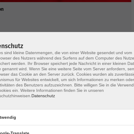
on
enntnisse des Akkordeonspielens auffrischen und
enschutz
pieler mit sehr guten Grundkenntnissen.
s sind kleine Datenmengen, die von einer Website gesendet und vom
ule. Auf Wunsch werden die Lieder des Teilnehmers
owser des Nutzers während des Surfens auf dem Computer des Nutze
chert werden. Ihr Browser speichert jede Nachricht in einer kleinen Dat
 genannt wird. Wenn Sie eine weitere Seite vom Server anfordern, se
owser das Cookie an den Server zurück. Cookies wurden als zuverlässi
ismus für Websites entwickelt, um sich Informationen zu merken oder
tivitäten des Benutzers aufzuzeichnen. Bitte willigen Sie in die Verwen
okies ein. Weitere Informationen finden Sie in unseren
schutzhinweisen.
Datenschutz
Ort / Raum
twendig
– 20:30 Uhr
ogle-Translate