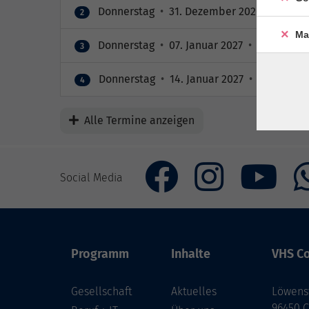
Donnerstag
•
31. Dezember 2026
•
20:00 
2
Ma
Donnerstag
•
07. Januar 2027
•
20:00 – 20
3
Donnerstag
•
14. Januar 2027
•
20:00 – 20
4
Alle Termine anzeigen
Social Media
Programm
Inhalte
VHS Co
Gesellschaft
Aktuelles
Löwenst
96450 