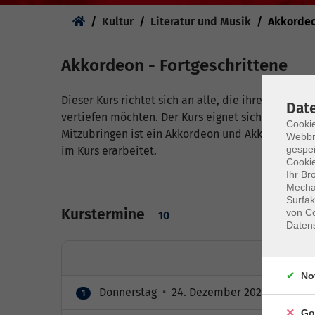
Sie sind hier:
Kultur
Literatur und Musik
Akkorde
Akkordeon - Fortgeschrittene
Dieser Kurs richtet sich an alle, die ihre Grundk
Dat
vertiefen möchten. Der Kurs eignet sich nur für S
Cookie
Mitzubringen ist ein Akkordeon und Akkordeonsch
Webbr
gespei
im Kurs erarbeitet.
Cookie
Ihr Br
Mechan
Surfak
Kurstermine
von Co
10
Daten
No
Donnerstag
•
24. Dezember 2026
•
20:00 
1
Go