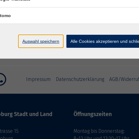
– 20:30 Uhr
tomo
:30 Uhr
:30 Uhr
Auswahl speichern
Alle Cookies akzeptieren und schl
Impressum
Datenschutzerklärung
AGB/Widerru
burg Stadt und Land
Öffnungszeiten
rasse 15
Montag bis Donnerstag:
Coburg
8–13 Uhr und 13:30–17 Uhr