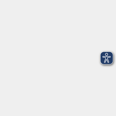
VHS Coburg Stadt und Land
Löwenstrasse 15
96450 Coburg
info@vhs-coburg.de
Tel: 09561 8825-0
Öffnungszeiten
Montag bis Donnerstag:
8–13 Uhr und 13:30–17 Uhr
Freitag:
8–13 Uhr