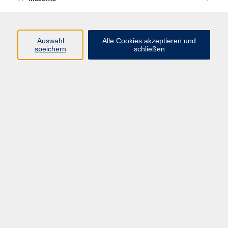
Beruf + IT
Sprachen
Gesundheit
Auswahl
Alle Cookies akzeptieren und
speichern
schließen
Kultur
Junge vhs
im Landkreis ...
Inhalte
Aktuelles
Über uns
Kontakt