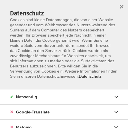
×
Datenschutz
Cookies sind kleine Datenmengen, die von einer Website
gesendet und vom Webbrowser des Nutzers während des
Surfens auf dem Computer des Nutzers gespeichert
Skip to main content
werden. Ihr Browser speichert jede Nachricht in einer
Der Kurs konnte nicht gefunden werden.
kleinen Datei, die Cookie genannt wird. Wenn Sie eine
weitere Seite vom Server anfordern, sendet Ihr Browser
das Cookie an den Server zurück. Cookies wurden als
zuverlässiger Mechanismus für Websites entwickelt, um
Impressum
sich Informationen zu merken oder die Surfaktivitäten des
Datenschutzerklärung
Benutzers aufzuzeichnen. Bitte willigen Sie in die
Verwendung von Cookies ein. Weitere Informationen finden
AGB/Widerrufsbelehrung
Sie in unseren Datenschutzhinweisen.
Datenschutz
Barrierefreiheitserklärung
Widerruf
Notwendig
Programm
Google-Translate
Gesellschaft
Matomo