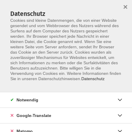
×
Datenschutz
Cookies sind kleine Datenmengen, die von einer Website
gesendet und vom Webbrowser des Nutzers während des
Surfens auf dem Computer des Nutzers gespeichert
Skip to main content
You are here:
werden. Ihr Browser speichert jede Nachricht in einer
Über uns
Dozenten
kleinen Datei, die Cookie genannt wird. Wenn Sie eine
weitere Seite vom Server anfordern, sendet Ihr Browser
das Cookie an den Server zurück. Cookies wurden als
Dozenten
zuverlässiger Mechanismus für Websites entwickelt, um
sich Informationen zu merken oder die Surfaktivitäten des
Benutzers aufzuzeichnen. Bitte willigen Sie in die
Verwendung von Cookies ein. Weitere Informationen finden
Der Dozent konnte leider nicht gefunden
Sie in unseren Datenschutzhinweisen.
Datenschutz
werden
Notwendig
Google-Translate
Impressum
Datenschutzerklärung
Matomo