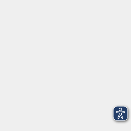
Aktuelles
Über uns
Kontakt
VHS Coburg Stadt und Land
Löwenstrasse 15
96450 Coburg
info@vhs-coburg.de
Tel: 09561 8825-0
Öffnungszeiten