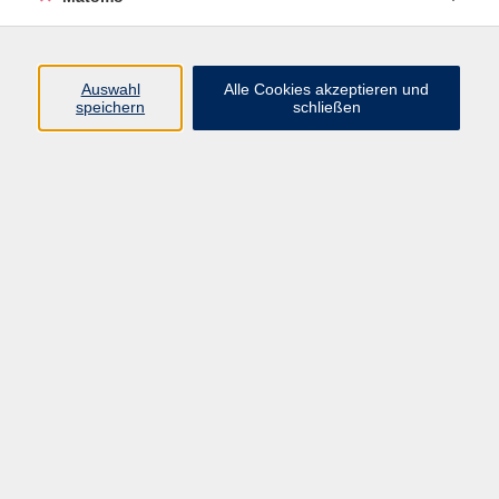
AGB/Widerrufsbelehrung
Barrierefreiheitserklärung
Widerruf
Auswahl
Alle Cookies akzeptieren und
speichern
schließen
Programm
Gesellschaft
Beruf + IT
Sprachen
Gesundheit
Kultur
Junge vhs
im Landkreis ...
Inhalte