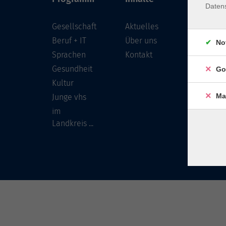
Daten
Gesellschaft
Aktuelles
Löwenst
96450 
Beruf + IT
Über uns
No
Sprachen
Kontakt
info
Gesundheit
Go
Tel:
Kultur
Ma
Junge vhs
im
Landkreis ...