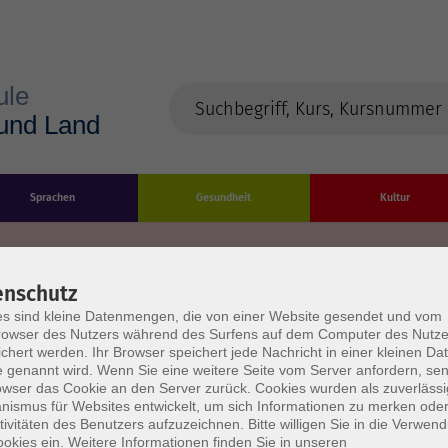
Sprachen
Gesundheit
Kultur
enschutz
s sind kleine Datenmengen, die von einer Website gesendet und vom
Impressum
Datenschutzerklärung
AGB/Widerru
owser des Nutzers während des Surfens auf dem Computer des Nutze
chert werden. Ihr Browser speichert jede Nachricht in einer kleinen Dat
 genannt wird. Wenn Sie eine weitere Seite vom Server anfordern, se
owser das Cookie an den Server zurück. Cookies wurden als zuverlässi
ismus für Websites entwickelt, um sich Informationen zu merken oder
tivitäten des Benutzers aufzuzeichnen. Bitte willigen Sie in die Verwen
okies ein. Weitere Informationen finden Sie in unseren
burg Stadt und Land
Öffnungszeiten