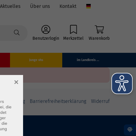
Aktuelles
Über uns
Kontakt
Language
Benutzerlogin
Merkzettel
Warenkorb
Junge vhs
im Landkreis ...
×
fsbelehrung
Barrierefreiheitserklärung
Widerruf
rs
ei, die
ndet
ger
 die
dung