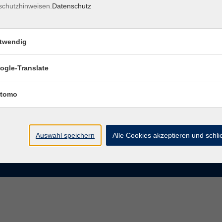
schutzhinweisen.
Datenschutz
rasse 15
Montag bis Donnerstag:
Coburg
8–13 Uhr und 13:30–17 Uhr
twendig
Freitag:
@vhs-coburg.de
8–13 Uhr
ogle-Translate
 09561 8825-0
tomo
Auswahl speichern
Alle Cookies akzeptieren und schl