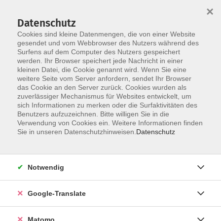
×
Datenschutz
Cookies sind kleine Datenmengen, die von einer Website
gesendet und vom Webbrowser des Nutzers während des
Surfens auf dem Computer des Nutzers gespeichert
Skip to main content
werden. Ihr Browser speichert jede Nachricht in einer
kleinen Datei, die Cookie genannt wird. Wenn Sie eine
weitere Seite vom Server anfordern, sendet Ihr Browser
das Cookie an den Server zurück. Cookies wurden als
zuverlässiger Mechanismus für Websites entwickelt, um
sich Informationen zu merken oder die Surfaktivitäten des
Benutzers aufzuzeichnen. Bitte willigen Sie in die
Verwendung von Cookies ein. Weitere Informationen finden
Sie sind hier:
Sie in unseren Datenschutzhinweisen.
Datenschutz
Gesundheit
Bewegung und Körpererfahrung
Selbstverteidigung
Notwendig
Wie man Sprache und Stimme richtig einsetzt
- Workshop -
Google-Translate
Sprache ist das zentrale Mittel zwischenmenschlicher
Matomo