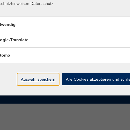
schutzhinweisen.
Datenschutz
rasse 15
Montag bis Donnerstag:
Coburg
8–13 Uhr und 13:30–17 Uhr
twendig
Freitag:
@vhs-coburg.de
8–13 Uhr
ogle-Translate
 09561 8825-0
tomo
Auswahl speichern
Alle Cookies akzeptieren und schl