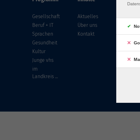
Daten
Gesellschaft
Aktuelles
Löwenst
96450 
Beruf + IT
Über uns
No
Sprachen
Kontakt
info
Gesundheit
Go
Tel:
Kultur
Ma
Junge vhs
im
Landkreis ...