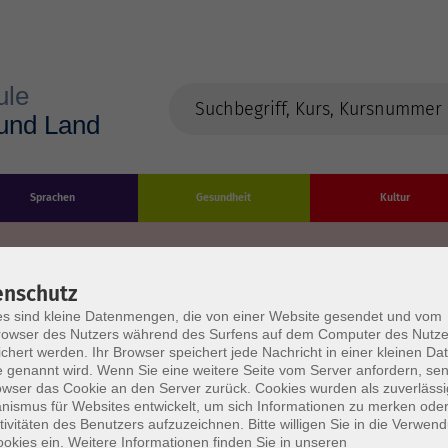
Sprachen
Gesundheit
Kultur
enschutz
s sind kleine Datenmengen, die von einer Website gesendet und vom
Impressum
Datenschutzerklärung
AGB/Widerru
owser des Nutzers während des Surfens auf dem Computer des Nutze
chert werden. Ihr Browser speichert jede Nachricht in einer kleinen Dat
 genannt wird. Wenn Sie eine weitere Seite vom Server anfordern, se
owser das Cookie an den Server zurück. Cookies wurden als zuverlässi
ismus für Websites entwickelt, um sich Informationen zu merken oder
tivitäten des Benutzers aufzuzeichnen. Bitte willigen Sie in die Verwen
okies ein. Weitere Informationen finden Sie in unseren
burg Stadt und Land
Öffnungszeiten