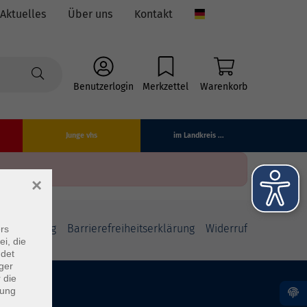
Aktuelles
Über uns
Kontakt
Language
Benutzerlogin
Merkzettel
Warenkorb
Junge vhs
im Landkreis ...
×
fsbelehrung
Barrierefreiheitserklärung
Widerruf
rs
ei, die
ndet
ger
 die
dung