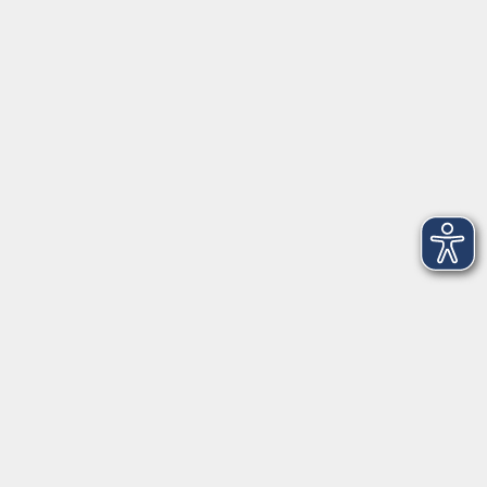
VHS Coburg Stadt und Land
Löwenstrasse 15
96450 Coburg
info@vhs-coburg.de
Tel: 09561 8825-0
Öffnungszeiten
Montag bis Donnerstag:
8–13 Uhr und 13:30–17 Uhr
Freitag:
8–13 Uhr