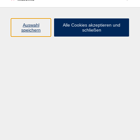
Beruf + IT
Sprachen
Gesundheit
Auswahl
Alle Cookies akzeptieren und
speichern
schließen
Kultur
Junge vhs
im Landkreis ...
Inhalte
Aktuelles
Über uns
Kontakt