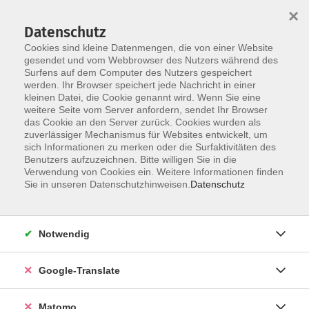
×
Datenschutz
Cookies sind kleine Datenmengen, die von einer Website
gesendet und vom Webbrowser des Nutzers während des
Surfens auf dem Computer des Nutzers gespeichert
Skip to main content
werden. Ihr Browser speichert jede Nachricht in einer
Der Kurs konnte nicht gefunden werden.
kleinen Datei, die Cookie genannt wird. Wenn Sie eine
weitere Seite vom Server anfordern, sendet Ihr Browser
das Cookie an den Server zurück. Cookies wurden als
zuverlässiger Mechanismus für Websites entwickelt, um
Impressum
sich Informationen zu merken oder die Surfaktivitäten des
Datenschutzerklärung
Benutzers aufzuzeichnen. Bitte willigen Sie in die
Verwendung von Cookies ein. Weitere Informationen finden
AGB/Widerrufsbelehrung
Sie in unseren Datenschutzhinweisen.
Datenschutz
Barrierefreiheitserklärung
Widerruf
Notwendig
Programm
Google-Translate
Gesellschaft
Matomo