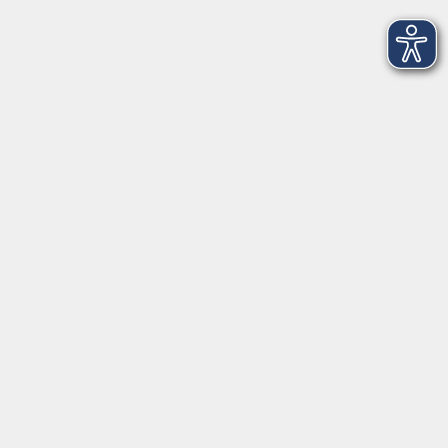
VHS Coburg Stadt und Land
Löwenstrasse 15
96450 Coburg
info@vhs-coburg.de
Tel: 09561 8825-0
Öffnungszeiten
Montag bis Donnerstag:
8–13 Uhr und 13:30–17 Uhr
Freitag:
8–13 Uhr