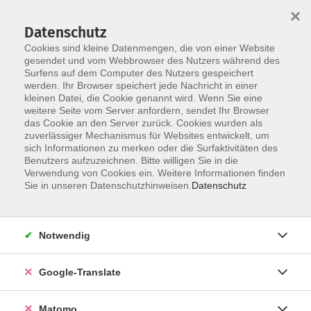
×
Datenschutz
Cookies sind kleine Datenmengen, die von einer Website
gesendet und vom Webbrowser des Nutzers während des
Surfens auf dem Computer des Nutzers gespeichert
Skip to main content
werden. Ihr Browser speichert jede Nachricht in einer
kleinen Datei, die Cookie genannt wird. Wenn Sie eine
Fitness
weitere Seite vom Server anfordern, sendet Ihr Browser
das Cookie an den Server zurück. Cookies wurden als
zuverlässiger Mechanismus für Websites entwickelt, um
sich Informationen zu merken oder die Surfaktivitäten des
Benutzers aufzuzeichnen. Bitte willigen Sie in die
Verwendung von Cookies ein. Weitere Informationen finden
Sie in unseren Datenschutzhinweisen.
Datenschutz
5 Kurse
zurück zu Gesundheit
Notwendig
Kurse nach Themen
Google-Translate
Ausdauertraining
5
Körperformung
2
Matomo