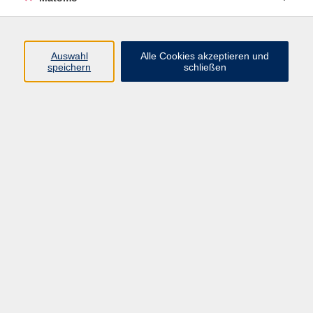
Selina Treuter
Gesundheit
09561 8825-42
Auswahl
Alle Cookies akzeptieren und
selina.treuter@vhs-coburg.de
speichern
schließen
Ergebnisse filtern
dancit® Starter
Mo. 08.06.2026 18:00
Neustadt
KAHA®