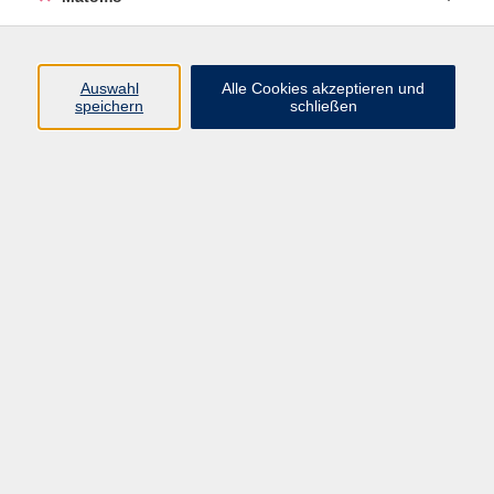
AGB/Widerrufsbelehrung
Barrierefreiheitserklärung
Widerruf
Auswahl
Alle Cookies akzeptieren und
speichern
schließen
Programm
Gesellschaft
Beruf + IT
Sprachen
Gesundheit
Kultur
Junge vhs
im Landkreis ...
Inhalte