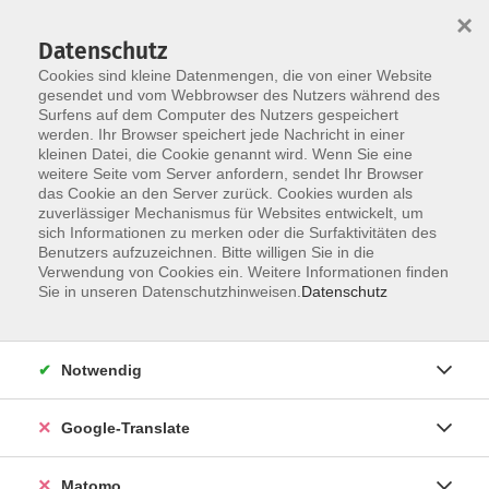
×
Datenschutz
Cookies sind kleine Datenmengen, die von einer Website
gesendet und vom Webbrowser des Nutzers während des
Surfens auf dem Computer des Nutzers gespeichert
Skip to main content
You are here:
werden. Ihr Browser speichert jede Nachricht in einer
Über uns
Dozenten
kleinen Datei, die Cookie genannt wird. Wenn Sie eine
weitere Seite vom Server anfordern, sendet Ihr Browser
das Cookie an den Server zurück. Cookies wurden als
Dozenten
zuverlässiger Mechanismus für Websites entwickelt, um
sich Informationen zu merken oder die Surfaktivitäten des
Benutzers aufzuzeichnen. Bitte willigen Sie in die
Verwendung von Cookies ein. Weitere Informationen finden
Der Dozent konnte leider nicht gefunden
Sie in unseren Datenschutzhinweisen.
Datenschutz
werden
Notwendig
Google-Translate
Impressum
Datenschutzerklärung
Matomo