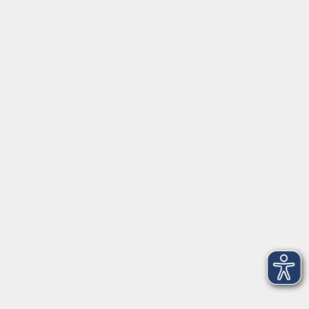
Aktuelles
Über uns
Kontakt
VHS Coburg Stadt und Land
Löwenstrasse 15
96450 Coburg
info@vhs-coburg.de
Tel: 09561 8825-0
Öffnungszeiten